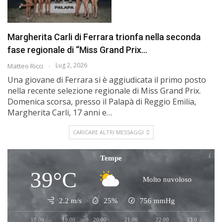
Margherita Carli di Ferrara trionfa nella seconda
fase regionale di “Miss Grand Prix…
Lug 2, 2026
Matteo Ricci
Una giovane di Ferrara si è aggiudicata il primo posto
nella recente selezione regionale di Miss Grand Prix.
Domenica scorsa, presso il Palapà di Reggio Emilia,
Margherita Carli, 17 anni e…
CARICARE ALTRI MESSAGGI
Tempe
39°C
Molto nuvoloso
2.2 m/s
25%
756
mmHg
18:00
19:00
20:00
21:00
22:00
23:00
0