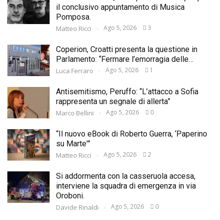
il conclusivo appuntamento di Musica
Pomposa.
Ago 5, 2026
3
Matteo Ricci
Coperion, Croatti presenta la questione in
Parlamento: “Fermare l’emorragia delle…
Ago 5, 2026
1
Luca Ferraro
Antisemitismo, Peruffo: “L’attacco a Sofia
rappresenta un segnale di allerta”
Ago 5, 2026
0
Marco Bellini
“Il nuovo eBook di Roberto Guerra, ‘Paperino
su Marte'”
Ago 5, 2026
2
Matteo Ricci
Si addormenta con la casseruola accesa,
interviene la squadra di emergenza in via
Oroboni.
Ago 5, 2026
0
Davide Rinaldi