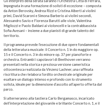
Gli interpreti della serata saranno l’Orchestra Città di Ferrara,
impegnata in una formazione di solisti di eccezione – composta
da Anton Berovsky, Andrea Rizzi e Cristina Alberti ai violini
primi, David Scaroni e Simona Barberio ai violini secondi,
Alessandro Savio e Fiorenza Barutti alle viole, Valentina
Migliozzi e Paolo Baldani ai violoncelli e la contrabbassista
Sofia Avesani – insieme a due pianisti di grande talento del
territorio.
Il programma prevede l’esecuzione di due opere fondamentali
della letteratura musicale: il Concerto n. 1 in do maggiore op.
15 e il Concerto n. 3 in do minore op. 37 per pianoforte e
orchestra. Entrambi i capolavori di Beethoven verranno
presentati nella storica e preziosa versione cameristica
ottocentesca realizzata da Vinzenz Lachner, una raffinata
riscrittura che rielabora l’ordito orchestrale originale per
esaltare un dialogo intenso e profondo con lo strumento
solista, ideale per la dimensione d’ascolto all’aperto offerta dal
parco.
Si alterneranno alla tastiera Carlo Bergamasco, incaricato
dell’interpretazione del giovanile e brillante Concerto n. 1, e il