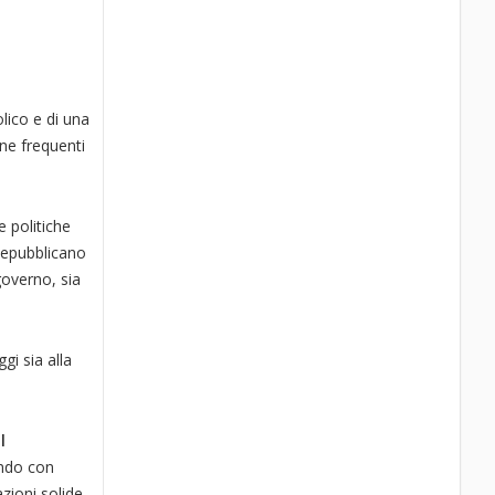
lico e di una
nne frequenti
 politiche
 Repubblicano
 governo, sia
gi sia alla
l
ando con
zioni solide