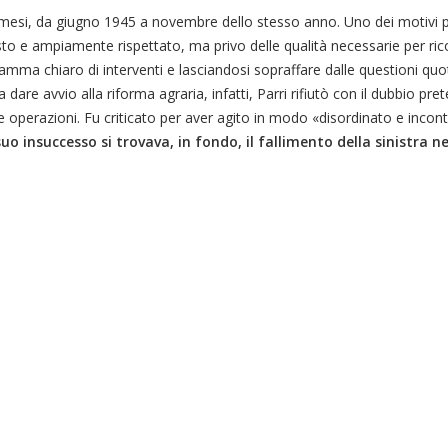
mesi, da giugno 1945 a novembre dello stesso anno. Uno dei motivi pr
o e ampiamente rispettato, ma privo delle qualità necessarie per ricop
mma chiaro di interventi e lasciandosi sopraffare dalle questioni quot
are avvio alla riforma agraria, infatti, Parri rifiutò con il dubbio pret
e operazioni. Fu criticato per aver agito in modo «disordinato e incont
suo insuccesso si trovava, in fondo, il fallimento della sinistra n