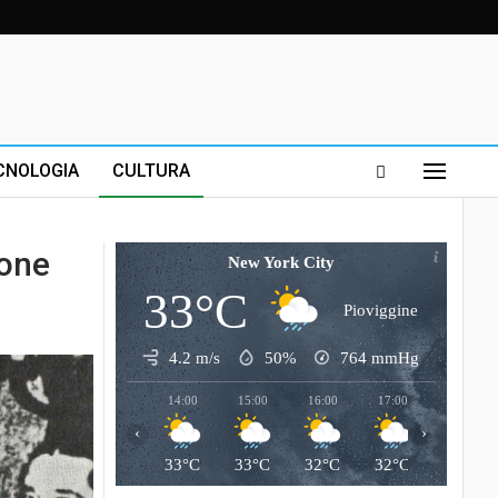
CNOLOGIA
CULTURA
ione
New York City
33°C
Pioviggine
4.2 m/s
50%
764
mmHg
14:00
15:00
16:00
17:00
18:00
‹
›
33°C
33°C
32°C
32°C
28°C