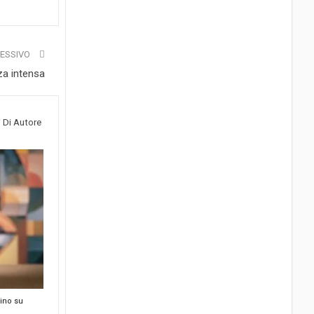
CESSIVO
za intensa
i Di Autore
rino su