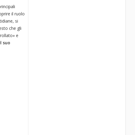
incipali
rire il ruolo
idiane, si
esto che gli
rollato» e
el suo