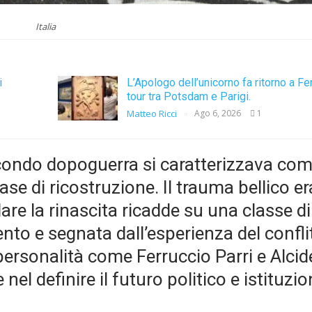
Italia
i
L’Apologo dell’unicorno fa ritorno a Fe
tour tra Potsdam e Parigi.
Matteo Ricci
Ago 6, 2026
1
 secondo dopoguerra si caratterizzava co
ase di ricostruzione. Il trauma bellico er
are la rinascita ricadde su una classe di
nto e segnata dall’esperienza del conflit
ersonalità come Ferruccio Parri e Alcid
el definire il futuro politico e istituzio