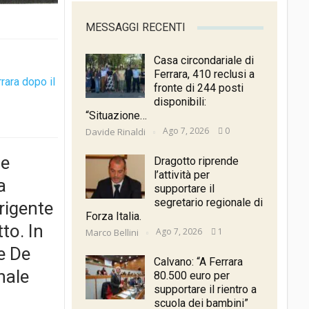
MESSAGGI RECENTI
Casa circondariale di
Ferrara, 410 reclusi a
rrara dopo il
fronte di 244 posti
disponibili:
“Situazione…
Ago 7, 2026
0
Davide Rinaldi
me
Dragotto riprende
l’attività per
a
supportare il
segretario regionale di
rigente
Forza Italia.
to. In
Ago 7, 2026
1
Marco Bellini
e De
Calvano: “A Ferrara
nale
80.500 euro per
supportare il rientro a
scuola dei bambini”