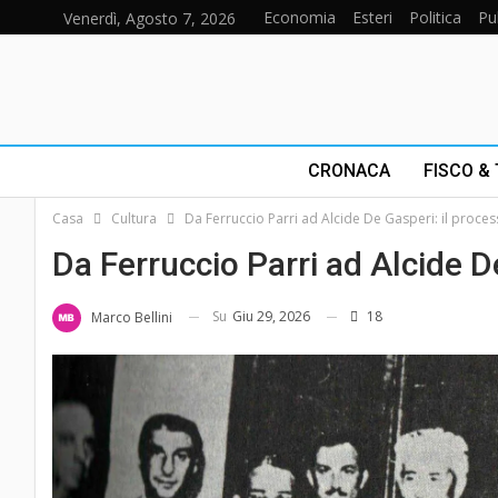
Economia
Esteri
Politica
Pu
Venerdì, Agosto 7, 2026
CRONACA
FISCO &
Casa
Cultura
Da Ferruccio Parri ad Alcide De Gasperi: il proces
Da Ferruccio Parri ad Alcide D
Su
Giu 29, 2026
18
Marco Bellini