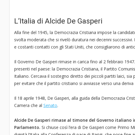
L’Italia di Alcide De Gasperi
Alla fine del 1945, la Democrazia Cristiana impose la candidatu
svolta moderata che si rivelò duratura nei decenni successivi. 
e costanti contatti con gli Stati Uniti, che consigliarono di anti
Il Governo De Gasperi rimase in carica fino al 2 febbraio 194
presenti nel paese: la Democrazia Cristiana, il Partito Comunista
Italiano. Cercava il sostegno diretto dei piccoli partiti laici, si
per evitare che il partito cristiano si avviasse verso una deriva d
Il 18 aprile 1948, De Gasperi, alla guida della Democrazia Crist
Camera che al
Senato
.
Alcide De Gasperi rimase al timone del Governo italiano i
Parlamento.
Si chiuse così l’era di De Gasperi come Primo Mi
dignità l’Italia alla Conferenza di pace di Parigi, che pose fine al