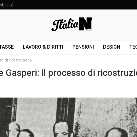
bblicità
 TASSE
LAVORO & DIRITTI
PENSIONI
DESIGN
TE
so di ricostruzione
e Gasperi: il processo di ricostruz