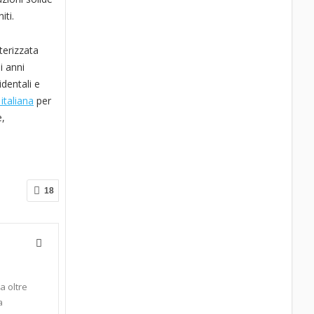
iti.
terizzata
i anni
identali e
 italiana
per
e,
18
a oltre
a