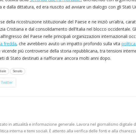
ra e dalla dittatura, ed era riuscito ad avviare un dialogo con gli Stati Un
e della ricostruzione istituzionale del Paese e ne iniziò un’altra, carat
ia Cristiana e dal consolidamento dell’Italia nel blocco occidentale. Gl
l’ingresso del Paese nelle principali organizzazioni internazionali occ
a fredda
, che avrebbero avuto un impatto profondo sulla vita
politica
vicende più controverse della storia repubblicana, tra tensioni intern
reti di Stato destinati a riaffiorare ancora molti anni dopo.
iale
Senato
Twitter
zzato in attualità e informazione generale. Lavora nel giornalismo digitale d
tica interna e temi sociali. È attento alla verifica delle fonti e alla chiarezz