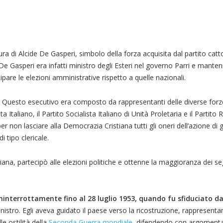
ra di Alcide De Gasperi, simbolo della forza acquisita dal partito catto
De Gasperi era infatti ministro degli Esteri nel governo Parri e mante
cipare le elezioni amministrative rispetto a quelle nazionali.
7. Questo esecutivo era composto da rappresentanti delle diverse forze
 Italiano, il Partito Socialista Italiano di Unità Proletaria e il Partito
a per non lasciare alla Democrazia Cristiana tutti gli oneri dell’azione di
i tipo clericale.
iana, partecipò alle elezioni politiche e ottenne la maggioranza dei seg
ninterrottamente fino al 28 luglio 1953, quando fu sfiduciato da
nistro. Egli aveva guidato il paese verso la ricostruzione, rappresent
le ostilità della
Seconda Guerra mondiale
, difendendo con argomenta