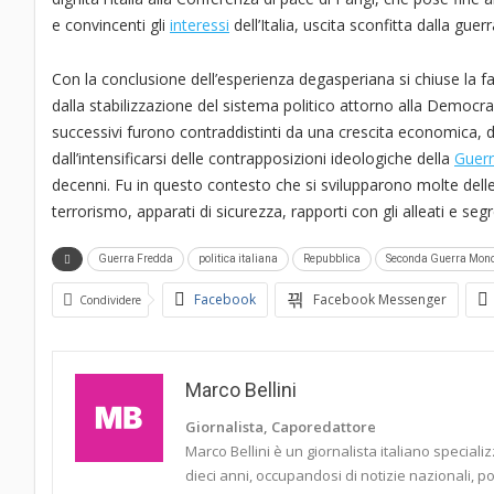
e convincenti gli
interessi
dell’Italia, uscita sconfitta dalla guer
Con la conclusione dell’esperienza degasperiana si chiuse la fas
dalla stabilizzazione del sistema politico attorno alla Democraz
successivi furono contraddistinti da una crescita economica, dal
dall’intensificarsi delle contrapposizioni ideologiche della
Guerr
decenni. Fu in questo contesto che si svilupparono molte delle 
terrorismo, apparati di sicurezza, rapporti con gli alleati e seg
Guerra Fredda
politica italiana
Repubblica
Seconda Guerra Mond
Facebook
Facebook Messenger
Condividere
Marco Bellini
Giornalista, Caporedattore
Marco Bellini è un giornalista italiano speciali
dieci anni, occupandosi di notizie nazionali, poli