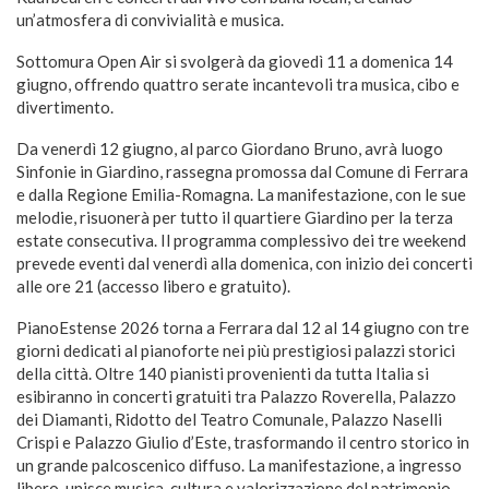
un’atmosfera di convivialità e musica.
Sottomura Open Air si svolgerà da giovedì 11 a domenica 14
giugno, offrendo quattro serate incantevoli tra musica, cibo e
divertimento.
Da venerdì 12 giugno, al parco Giordano Bruno, avrà luogo
Sinfonie in Giardino, rassegna promossa dal Comune di Ferrara
e dalla Regione Emilia-Romagna. La manifestazione, con le sue
melodie, risuonerà per tutto il quartiere Giardino per la terza
estate consecutiva. Il programma complessivo dei tre weekend
prevede eventi dal venerdì alla domenica, con inizio dei concerti
alle ore 21 (accesso libero e gratuito).
PianoEstense 2026 torna a Ferrara dal 12 al 14 giugno con tre
giorni dedicati al pianoforte nei più prestigiosi palazzi storici
della città. Oltre 140 pianisti provenienti da tutta Italia si
esibiranno in concerti gratuiti tra Palazzo Roverella, Palazzo
dei Diamanti, Ridotto del Teatro Comunale, Palazzo Naselli
Crispi e Palazzo Giulio d’Este, trasformando il centro storico in
un grande palcoscenico diffuso. La manifestazione, a ingresso
libero, unisce musica, cultura e valorizzazione del patrimonio