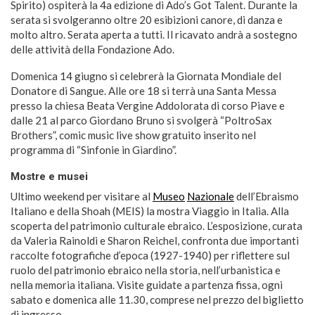
Spirito) ospiterà la 4a edizione di Ado’s Got Talent. Durante la
serata si svolgeranno oltre 20 esibizioni canore, di danza e
molto altro. Serata aperta a tutti. Il ricavato andrà a sostegno
delle attività della Fondazione Ado.
Domenica 14 giugno si celebrerà la Giornata Mondiale del
Donatore di Sangue. Alle ore 18 si terrà una Santa Messa
presso la chiesa Beata Vergine Addolorata di corso Piave e
dalle 21 al parco Giordano Bruno si svolgerà “PoltroSax
Brothers”, comic music live show gratuito inserito nel
programma di “Sinfonie in Giardino”.
Mostre e musei
Ultimo weekend per visitare al
Museo
Nazionale
dell’Ebraismo
Italiano e della Shoah (MEIS) la mostra Viaggio in Italia. Alla
scoperta del patrimonio culturale ebraico. L’esposizione, curata
da Valeria Rainoldi e Sharon Reichel, confronta due importanti
raccolte fotografiche d’epoca (1927-1940) per riflettere sul
ruolo del patrimonio ebraico nella storia, nell’urbanistica e
nella memoria italiana. Visite guidate a partenza fissa, ogni
sabato e domenica alle 11.30, comprese nel prezzo del biglietto
di ingresso.