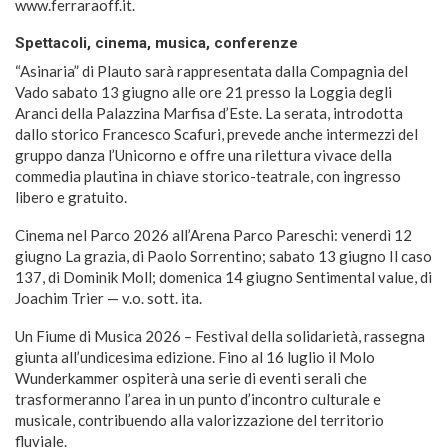
www.ferraraoff.it.
Spettacoli, cinema, musica, conferenze
“Asinaria” di Plauto sarà rappresentata dalla Compagnia del
Vado sabato 13 giugno alle ore 21 presso la Loggia degli
Aranci della Palazzina Marfisa d’Este. La serata, introdotta
dallo storico Francesco Scafuri, prevede anche intermezzi del
gruppo danza l’Unicorno e offre una rilettura vivace della
commedia plautina in chiave storico-teatrale, con ingresso
libero e gratuito.
Cinema nel Parco 2026 all’Arena Parco Pareschi: venerdì 12
giugno La grazia, di Paolo Sorrentino; sabato 13 giugno Il caso
137, di Dominik Moll; domenica 14 giugno Sentimental value, di
Joachim Trier — v.o. sott. ita.
Un Fiume di Musica 2026 – Festival della solidarietà, rassegna
giunta all’undicesima edizione. Fino al 16 luglio il Molo
Wunderkammer ospiterà una serie di eventi serali che
trasformeranno l’area in un punto d’incontro culturale e
musicale, contribuendo alla valorizzazione del territorio
fluviale.