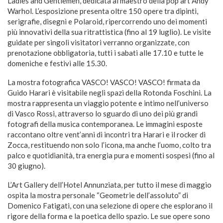
Ladies and Gentlemen, dedicata al maestro della pop art Andy
Warhol. L’esposizione presenta oltre 150 opere tra dipinti,
serigrafie, disegni e Polaroid, ripercorrendo uno dei momenti
più innovativi della sua ritrattistica (fino al 19 luglio). Le visite
guidate per singoli visitatori verranno organizzate, con
prenotazione obbligatoria, tutti i sabati alle 17.10 e tutte le
domeniche e festivi alle 15.30.
La mostra fotografica VASCO! VASCO! VASCO! firmata da
Guido Harari è visitabile negli spazi della Rotonda Foschini. La
mostra rappresenta un viaggio potente e intimo nell’universo
di Vasco Rossi, attraverso lo sguardo di uno dei più grandi
fotografi della musica contemporanea. Le immagini esposte
raccontano oltre vent’anni di incontri tra Harari e il rocker di
Zocca, restituendo non solo l’icona, ma anche l’uomo, colto tra
palco e quotidianità, tra energia pura e momenti sospesi (fino al
30 giugno).
L’Art Gallery dell’Hotel Annunziata, per tutto il mese di maggio
ospita la mostra personale “Geometrie dell’assoluto” di
Domenico Fatigati, con una selezione di opere che esplorano il
rigore della forma e la poetica dello spazio. Le sue opere sono