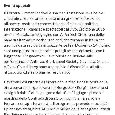
Eventi speciali
Il Ferrara Summer Festival è una manifestazione musicale e
culturale che trasforma la città in un grande palcoscenico
all’aperto, ospitando concerti di artisti sia nazionali che
internazionali, cabaret e spettacoli dal vivo. L’edizione 2026
avrà inizio sabato 13 giugno con A Perfect Circle, una delle
band di alternative rock più celebri, che tornano in Italia per
un’unica data esclusiva in piazza Ariostea. Domenica 14 giugno
sarà una giornata memorabile per gli amanti del metal, con i
leggendari Megadeth di Dave Mustaine, insieme alle
performance di Anthrax, Black Label Society, Cavalera, Gaerea
e Game Over. Il programma completo è disponibile sul sito
https://www.ferrarasummerfestival.it/.
Bavarian Fest ritorna a Ferrara con la tradizionale festa della
birra bavarese organizzata dal Borgo San Giorgio. L’evento si
svolgerà dal 12 al 14 giugno e dal 18 al 21 giugno presso il
giardino della Contrada di San Giorgio, in via Ferrariola a
Ferrara, con apertura serale. Il programma prevede specialità
tipiche bavaresi, birra ABK proveniente dalla città gemellata di
Kaufbeuren e concerti dal vivo con band locali, creando