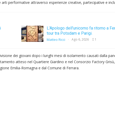
arti performative attraverso esperienze creative, partecipative e incl
i
L’Apologo dell’unicorno fa ritorno a Fe
tour tra Potsdam e Parigi.
Matteo Ricci
Ago 6, 2026
1
divisione dei giovani dopo i lunghi mesi di isolamento causati dalla pa
untamento atteso nel Quartiere Giardino e nel Consorzio Factory Grisù
 Regione Emilia-Romagna e dal Comune di Ferrara.