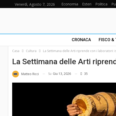
Economia
Esteri
Politica
Pu
Venerdì, Agosto 7, 2026
CRONACA
FISCO &
Casa
Cultura
La Settimana delle Arti riprende con i laboratori: i
La Settimana delle Arti riprend
Su
Giu 13, 2026
35
Matteo Ricci