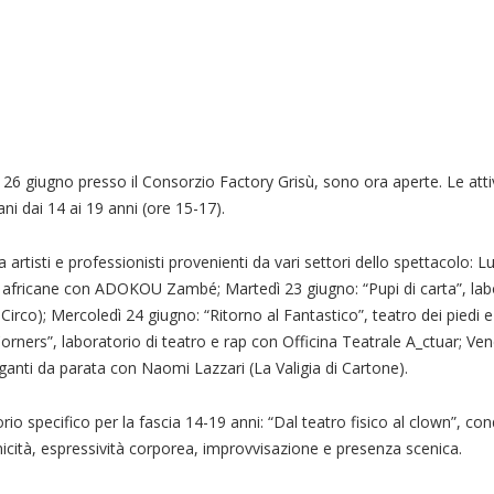
al 26 giugno presso il Consorzio Factory Grisù, sono ora aperte. Le att
ani dai 14 ai 19 anni (ore 15-17).
artisti e professionisti provenienti da vari settori dello spettacolo: L
africane con ADOKOU Zambé; Martedì 23 giugno: “Pupi di carta”, labo
irco); Mercoledì 24 giugno: “Ritorno al Fantastico”, teatro dei piedi 
ners”, laboratorio di teatro e rap con Officina Teatrale A_ctuar; Ven
anti da parata con Naomi Lazzari (La Valigia di Cartone).
torio specifico per la fascia 14-19 anni: “Dal teatro fisico al clown”, co
cità, espressività corporea, improvvisazione e presenza scenica.