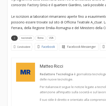
consorzio Factory Grisù e il quartiere Giardino, sarà possibile 
Le iscrizioni ai laboratori rimarranno aperte fino a esaurimento 
possono essere trovate sul sito di Officina Teatrale A_ctuar. La
Ferrara, della Regione Emilia-Romagna e del Ministero della Cu
nazionale
Roma
USA
Facebook
Facebook Messenger
Condividere
Matteo Ricci
Redattore Tecnologia
è giornalista tecnologic
delle nuove tecnologie.
Per italianow.it segue le notizie legate a tecno
attenzione all’impatto sulla società e sul lavor
Il suo stile è diretto e orientato alla comprensi