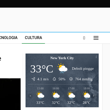
CNOLOGIA
CULTURA
e
New York City
33°C
Deboli piogge
4.1 m/s
50%
764
mmHg
15:00
16:00
17:00
18:00
19:00
‹
›
33°C
32°C
32°C
28°C
26°C