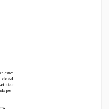
ze estive,
acolo dal
partecipanti
ndo per
ra il