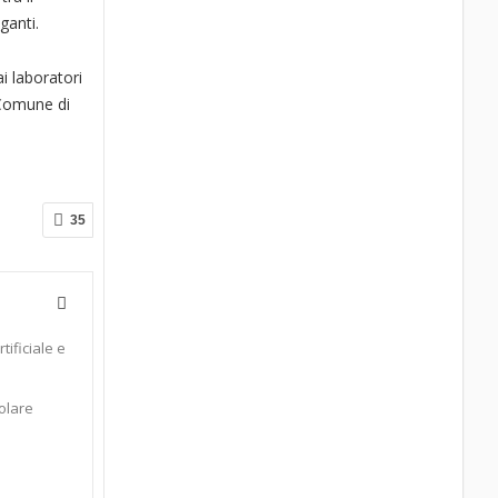
ganti.
ai laboratori
l Comune di
35
tificiale e
colare