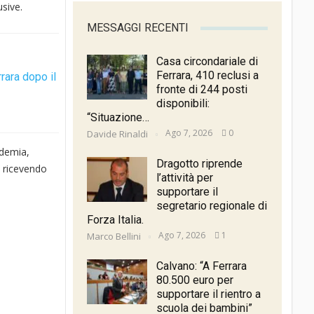
usive.
MESSAGGI RECENTI
Casa circondariale di
Ferrara, 410 reclusi a
rrara dopo il
fronte di 244 posti
disponibili:
“Situazione…
Ago 7, 2026
0
Davide Rinaldi
ndemia,
Dragotto riprende
, ricevendo
l’attività per
supportare il
segretario regionale di
Forza Italia.
Ago 7, 2026
1
Marco Bellini
Calvano: “A Ferrara
80.500 euro per
supportare il rientro a
scuola dei bambini”