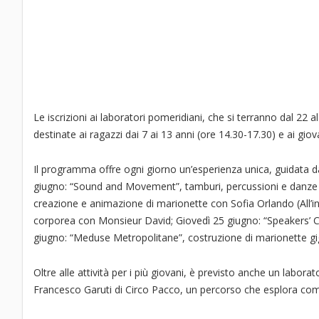
Le iscrizioni ai laboratori pomeridiani, che si terranno dal 22 
destinate ai ragazzi dai 7 ai 13 anni (ore 14.30-17.30) e ai giov
Il programma offre ogni giorno un’esperienza unica, guidata da 
giugno: “Sound and Movement”, tamburi, percussioni e danze 
creazione e animazione di marionette con Sofia Orlando (All’inC
corporea con Monsieur David; Giovedì 25 giugno: “Speakers’ Cor
giugno: “Meduse Metropolitane”, costruzione di marionette gig
Oltre alle attività per i più giovani, è previsto anche un labora
Francesco Garuti di Circo Pacco, un percorso che esplora comi