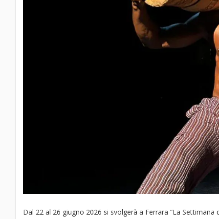
Dal 22 al 26 giugno 2026 si svolgerà a Ferrara “La Settimana d