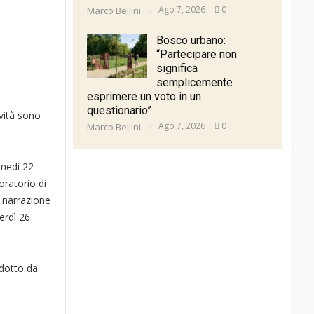
Ago 7, 2026
0
Marco Bellini
Bosco urbano:
“Partecipare non
significa
semplicemente
esprimere un voto in un
questionario”
ività sono
Ago 7, 2026
0
Marco Bellini
unedì 22
ratorio di
e narrazione
erdì 26
ndotto da