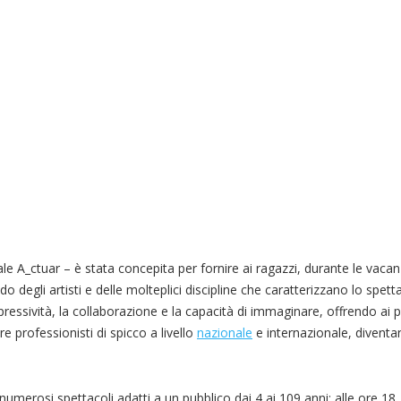
ale A_ctuar – è stata concepita per fornire ai ragazzi, durante le vacan
do degli artisti e delle molteplici discipline che caratterizzano lo spett
spressività, la collaborazione e la capacità di immaginare, offrendo ai 
are professionisti di spicco a livello
nazionale
e internazionale, diventa
umerosi spettacoli adatti a un pubblico dai 4 ai 109 anni: alle ore 18, t