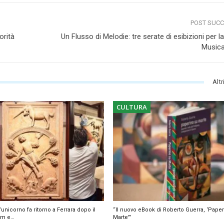
POST SUC
orità
Un Flusso di Melodie: tre serate di esibizioni per l
Music
Altr
CULTURA
’unicorno fa ritorno a Ferrara dopo il
“Il nuovo eBook di Roberto Guerra, ‘Pape
dam e…
Marte'”