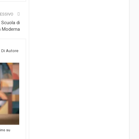
CESSIVO
a Scuola di
a Moderna
i Di Autore
rino su