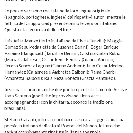
Le poesie verranno recitate nella loro lingua originale
(spagnolo, portoghese, inglese) dai rispettivi autori, mentre le
lettrici del Gruppo Gad presenteranno le versioni italiane.
Questa è la sequenza delle letture:
Luis Arias Manzo (letto in italiano da Elvira Tanzilli); Maggie
Gomez Sepulveda (letta da Susanna Benini); Edgar Enrique
Paramo Blanquicett (Tanzilli e Benini); Cristina Galàn Rubio
(Maria Calabrese); Oscar René Benitez (Gianna Andrian);
Teresa Sanchez Laguna (Gianna Andrian); Julio Cesar Medina
Hernandez (Calabrese e Ambretta Balboni); Rajaa Gharbi
(Ambretta Balboni); Rais Neza Boneza (Grazia Pantaleo).
In scena ci saranno anche due poeti repentisti: Chico de Assis e
Joao Santana (poeti che improvvisano i loro versi
accompagnandosi con la chitarra, secondo la tradizione
brasiliana).
Stefano Caranti, oltre a coordinare la serata, leggerà una sua
poesia in italiano dedicata ai Poetas del Mundo, lettura che
sarà successivamente ripetuta in lingua spagnola