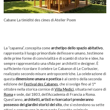
Cabane La timidité des cimes di Atelier Poem
La “capanna”, concepita come
archetipo dello spazio abitativo
,
rappresenta il luogo primordiale dell’essere umano, testimone
delle prime forme di convivialità e di scambi di storie e idee, ha
sempre rappresentato una sfida per architetti e designer. È
sufficiente ricordare il celebre Le Cabanon di Le Corbusier,
realizzato secondo misure antropocentriche. La celebrazione di
questa
dimensione umana e poetica
è al centro della seconda
edizione del
Festival des Cabanes
, che si svolge fino al 1°
ottobre nella storica cornice di
Villa Medici
, situata nel cuore di
Roma
e sede, dal 1803, dell’Accademia di Francia a Roma.
Quest’anno,
architetti, artisti e ricercatori prenderanno
possesso dei giardini storici del sito
, che si estendono su sette
ettari e conservano in gran parte l’aspetto originale