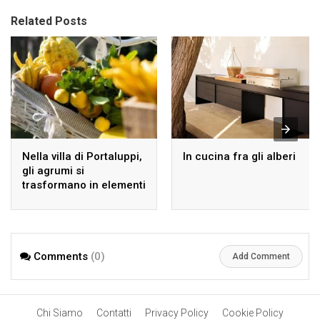
Related Posts
Nella villa di Portaluppi,
In cucina fra gli alberi
gli agrumi si
trasformano in elementi
decorativi: il weekend
del FAI dedicato alla
scoperta delle
sfumature e dei sapori
Comments
(0)
del Mediterraneo.
Add Comment
Chi Siamo
Contatti
Privacy Policy
Cookie Policy