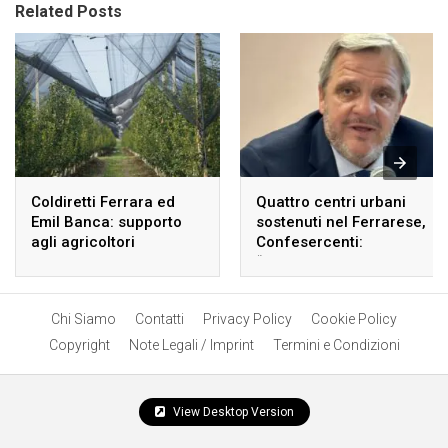
Related Posts
Coldiretti Ferrara ed
Quattro centri urbani
Emil Banca: supporto
sostenuti nel Ferrarese,
agli agricoltori
Confesercenti:
danneggiati dalle
“Risultato significativo”
avversità atmosferiche.
Chi Siamo
Contatti
Privacy Policy
Cookie Policy
Copyright
Note Legali / Imprint
Termini e Condizioni
View Desktop Version