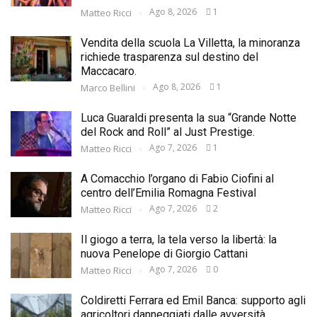
Ago 8, 2026
1
Matteo Ricci
Vendita della scuola La Villetta, la minoranza
richiede trasparenza sul destino del
Maccacaro.
Ago 8, 2026
1
Marco Bellini
Luca Guaraldi presenta la sua “Grande Notte
del Rock and Roll” al Just Prestige.
Ago 7, 2026
1
Matteo Ricci
A Comacchio l’organo di Fabio Ciofini al
centro dell’Emilia Romagna Festival
Ago 7, 2026
2
Matteo Ricci
Il giogo a terra, la tela verso la libertà: la
nuova Penelope di Giorgio Cattani
Ago 7, 2026
0
Matteo Ricci
Coldiretti Ferrara ed Emil Banca: supporto agli
agricoltori danneggiati dalle avversità…