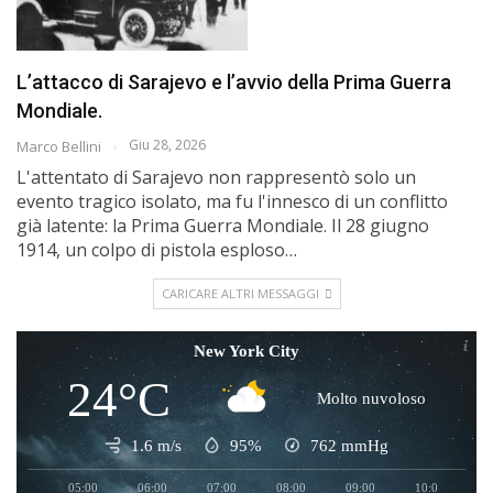
L’attacco di Sarajevo e l’avvio della Prima Guerra
Mondiale.
Giu 28, 2026
Marco Bellini
L'attentato di Sarajevo non rappresentò solo un
evento tragico isolato, ma fu l'innesco di un conflitto
già latente: la Prima Guerra Mondiale. Il 28 giugno
1914, un colpo di pistola esploso…
CARICARE ALTRI MESSAGGI
New York City
24°C
Molto nuvoloso
1.6 m/s
95%
762
mmHg
05:00
06:00
07:00
08:00
09:00
10:00
1