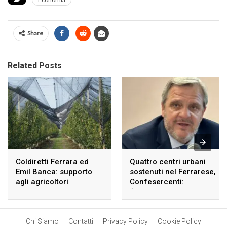
Share
Related Posts
Coldiretti Ferrara ed
Quattro centri urbani
Emil Banca: supporto
sostenuti nel Ferrarese,
agli agricoltori
Confesercenti:
danneggiati dalle
“Risultato significativo”
avversità atmosferiche.
Chi Siamo
Contatti
Privacy Policy
Cookie Policy