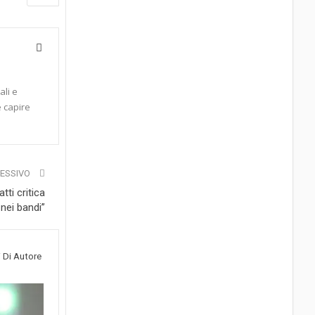
ali e
e capire
CESSIVO
tti critica
 nei bandi”
i Di Autore