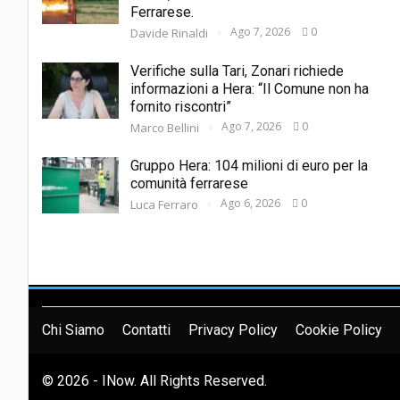
Ferrarese.
Ago 7, 2026
0
Davide Rinaldi
Verifiche sulla Tari, Zonari richiede
informazioni a Hera: “Il Comune non ha
fornito riscontri”
Ago 7, 2026
0
Marco Bellini
Gruppo Hera: 104 milioni di euro per la
comunità ferrarese
Ago 6, 2026
0
Luca Ferraro
Chi Siamo
Contatti
Privacy Policy
Cookie Policy
© 2026 - INow. All Rights Reserved.