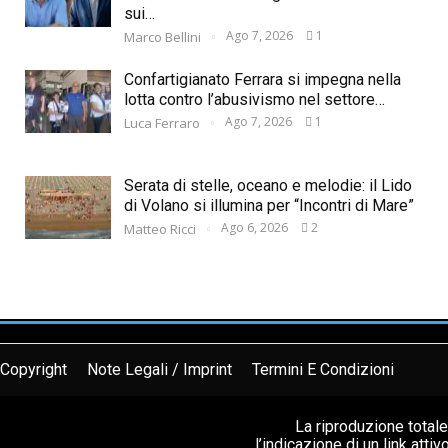
sui…
Ago 7, 2026
1
Marco Bellini
Confartigianato Ferrara si impegna nella
lotta contro l’abusivismo nel settore…
Ago 7, 2026
1
Luca Ferraro
Serata di stelle, oceano e melodie: il Lido
di Volano si illumina per “Incontri di Mare”
Ago 6, 2026
2
Matteo Ricci
Copyright
Note Legali / Imprint
Termini E Condizioni
La riproduzione total
l’indicazione di un link atti