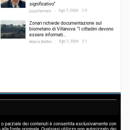
significativo”
Ago 7, 2026
0
Luca Ferraro
Zonari richiede documentazione sul
biometano di Villanova: “I cittadini devono
essere informati…
Ago 7, 2026
1
Marco Bellini
e o parziale dei contenuti è consentita esclusivamente con
vo alla fonte originale. Qualsiasi utilizzo non autorizzato dei