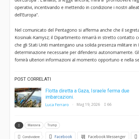
operativi, incentivando e mettendo in condizione i nostri allea
dell’Europa”.
Nel comunicato del Pentagono si afferma anche che il segretar
Kosiniak-Kamysz; il Dipartimento rimarrà in stretto contatto 
che gli Stati Uniti mantengano una solida presenza militare in 
determinazione necessarie per difendersi autonomamente. Gli a
fornirà ulteriori informazioni al momento opportuno e nella s
POST CORRELATI
Flotta diretta a Gaza, Israele ferma due
imbarcazioni.
Luca Ferraro
Mag 19, 2026
66
Manovra
Trump
Facebook
Facebook Messenger
Condividere