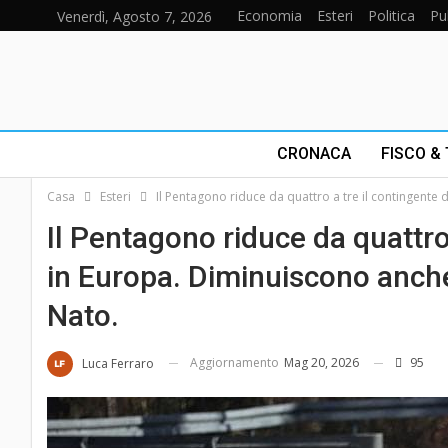
Economia
Esteri
Politica
Pu
Venerdì, Agosto 7, 2026
CRONACA
FISCO &
Casa
Esteri
Il Pentagono riduce da quattro a tre il contingente 
Il Pentagono riduce da quattro 
in Europa. Diminuiscono anche 
Nato.
Aggiornamento
Mag 20, 2026
95
Luca Ferraro