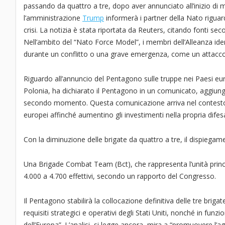
passando da quattro a tre, dopo aver annunciato all’inizio di 
l’amministrazione
Trump
informerà i partner della Nato riguard
crisi. La notizia è stata riportata da Reuters, citando fonti se
Nell’ambito del “Nato Force Model”, i membri dell’Alleanza id
durante un conflitto o una grave emergenza, come un attacco 
Riguardo all’annuncio del Pentagono sulle truppe nei Paesi eur
Polonia, ha dichiarato il Pentagono in un comunicato, aggiunge
secondo momento. Questa comunicazione arriva nel contesto d
europei affinché aumentino gli investimenti nella propria difes
Con la diminuzione delle brigate da quattro a tre, il dispiegame
Una Brigade Combat Team (Bct), che rappresenta l’unità princ
4.000 a 4.700 effettivi, secondo un rapporto del Congresso.
Il Pentagono stabilirà la collocazione definitiva delle tre brigate
requisiti strategici e operativi degli Stati Uniti, nonché in funzi
dell’Europa”. L’analisi, si legge ancora, mira a “promuovere l’a