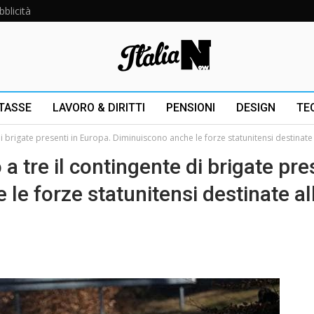
bblicità
 TASSE
LAVORO & DIRITTI
PENSIONI
DESIGN
TE
di brigate presenti in Europa. Diminuiscono anche le forze statunitensi destinate 
a tre il contingente di brigate pre
le forze statunitensi destinate al