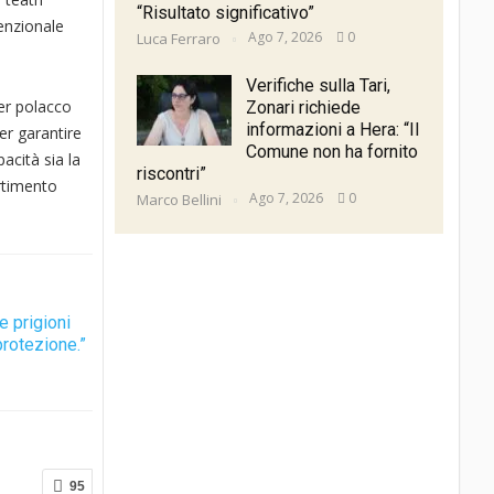
“Risultato significativo”
venzionale
Ago 7, 2026
0
Luca Ferraro
Verifiche sulla Tari,
er polacco
Zonari richiede
informazioni a Hera: “Il
er garantire
Comune non ha fornito
acità sia la
riscontri”
rtimento
Ago 7, 2026
0
Marco Bellini
 prigioni
protezione.”
95