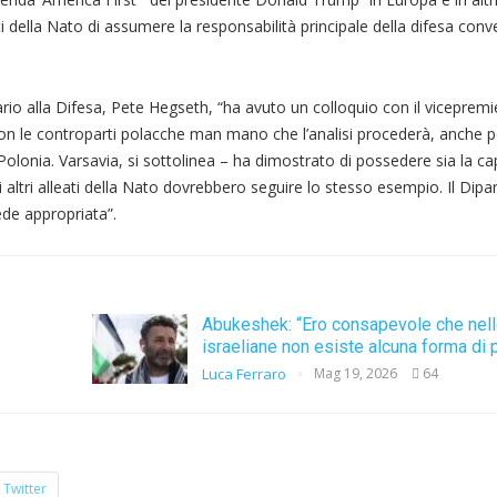
ti della Nato di assumere la responsabilità principale della difesa con
io alla Difesa, Pete Hegseth, “ha avuto un colloquio con il vicepremi
con le controparti polacche man mano che l’analisi procederà, anche p
Polonia. Varsavia, si sottolinea – ha dimostrato di possedere sia la cap
ltri alleati della Nato dovrebbero seguire lo stesso esempio. Il Dipa
ede appropriata”.
Abukeshek: “Ero consapevole che nelle
israeliane non esiste alcuna forma di 
Luca Ferraro
Mag 19, 2026
64
Twitter