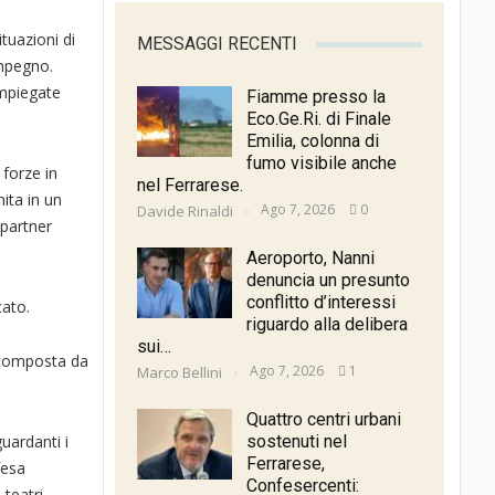
tuazioni di
MESSAGGI RECENTI
impegno.
impiegate
Fiamme presso la
Eco.Ge.Ri. di Finale
Emilia, colonna di
fumo visibile anche
 forze in
nel Ferrarese.
ita in un
Ago 7, 2026
0
Davide Rinaldi
partner
Aeroporto, Nanni
denuncia un presunto
conflitto d’interessi
cato.
riguardo alla delibera
sui…
è composta da
Ago 7, 2026
1
Marco Bellini
Quattro centri urbani
guardanti i
sostenuti nel
Ferrarese,
fesa
Confesercenti:
 teatri