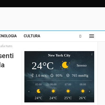
CNOLOGIA
CULTURA
alla Nato.
senti
New York City
24°C
la
Sereno
1.6 m/s
95%
765
mmHg
05:00
06:00
07:00
08:00
09:00
‹
›
24°C
24°C
25°C
26°C
28°C