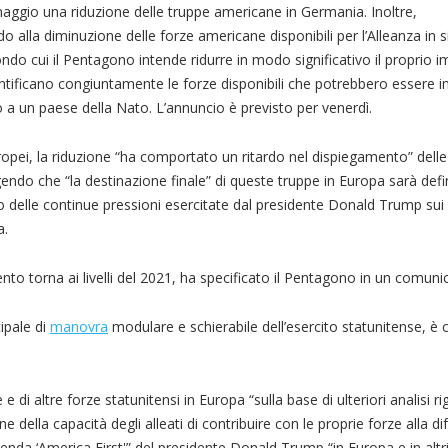
maggio una riduzione delle truppe americane in Germania. Inoltre,
o alla diminuzione delle forze americane disponibili per l’Alleanza in si
condo cui il Pentagono intende ridurre in modo significativo il proprio 
entificano congiuntamente le forze disponibili che potrebbero essere 
a un paese della Nato. L’annuncio è previsto per venerdì.
opei, la riduzione “ha comportato un ritardo nel dispiegamento” delle
ndo che “la destinazione finale” di queste truppe in Europa sarà defin
elle continue pressioni esercitate dal presidente Donald Trump sui 
a.
nto torna ai livelli del 2021, ha specificato il Pentagono in un comuni
ipale di
manovra
modulare e schierabile dell’esercito statunitense, 
 e di altre forze statunitensi in Europa “sulla base di ulteriori analisi ri
one della capacità degli alleati di contribuire con le proprie forze alla di
genda ‘America First'” del presidente Donald Trump “in Europa e in altri