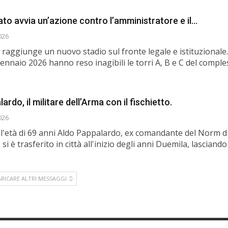
tato avvia un’azione contro l’amministratore e il…
026
lo raggiunge un nuovo stadio sul fronte legale e istituzionale.
gennaio 2026 hanno reso inagibili le torri A, B e C del comple
rdo, il militare dell’Arma con il fischietto.
026
l'età di 69 anni Aldo Pappalardo, ex comandante del Norm di
si è trasferito in città all'inizio degli anni Duemila, lasciand
ARICARE ALTRI MESSAGGI