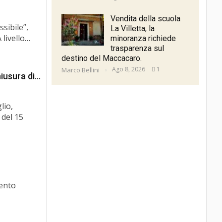
Vendita della scuola
sibile”,
La Villetta, la
 livello…
minoranza richiede
trasparenza sul
destino del Maccacaro.
Ago 8, 2026
1
Marco Bellini
hiusura di…
lio,
 del 15
vento