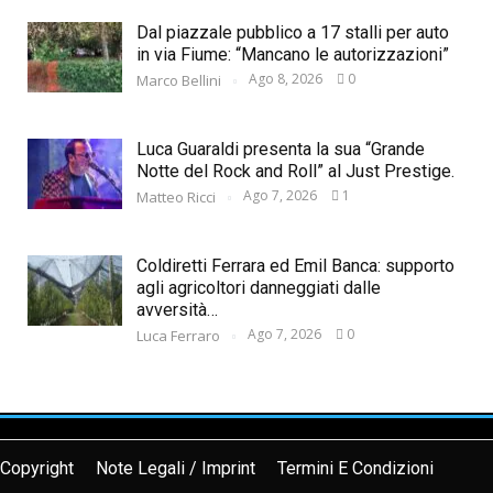
Dal piazzale pubblico a 17 stalli per auto
in via Fiume: “Mancano le autorizzazioni”
Ago 8, 2026
0
Marco Bellini
Luca Guaraldi presenta la sua “Grande
Notte del Rock and Roll” al Just Prestige.
Ago 7, 2026
1
Matteo Ricci
Coldiretti Ferrara ed Emil Banca: supporto
agli agricoltori danneggiati dalle
avversità…
Ago 7, 2026
0
Luca Ferraro
Copyright
Note Legali / Imprint
Termini E Condizioni