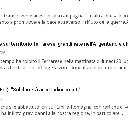
26
istrano diverse adesioni alla campagna “Un’altra difesa è pos
mento a promuovere la pace attraverso il rifiuto della guerra.A
sul territorio ferrarese: grandinate nell’Argentano e c
2026
empo ha colpito il Ferrarese nella mattinata di lunedì 20 lug
ità che da giorni affligge la zona dopo il violento nubifragio
I): “Solidarietà ai cittadini colpiti”
26
 che si è abbattuto ieri sull’Emilia-Romagna, con raffiche di 
 ha inflitto gravi danni alla nostra regione, in particolare…