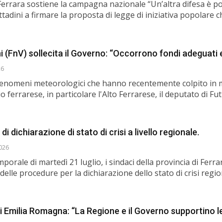
Ferrara sostiene la campagna nazionale “Un’altra difesa è po
 cittadini a firmare la proposta di legge di iniziativa popolare
(FnV) sollecita il Governo: “Occorrono fondi adeguati e
26
i fenomeni meteorologici che hanno recentemente colpito in
orio ferrarese, in particolare l'Alto Ferrarese, il deputato di Fu
i dichiarazione di stato di crisi a livello regionale.
2026
mporale di martedì 21 luglio, i sindaci della provincia di Fer
 delle procedure per la dichiarazione dello stato di crisi regi
i Emilia Romagna: “La Regione e il Governo supportino l