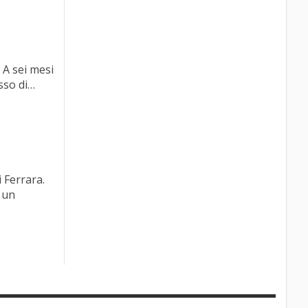
 A sei mesi
sso di…
 Ferrara.
o un