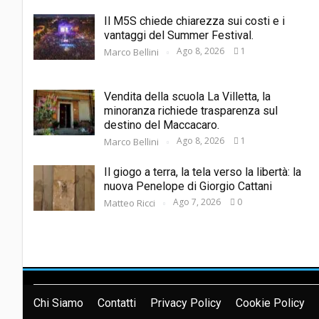
Il M5S chiede chiarezza sui costi e i
vantaggi del Summer Festival.
Ago 8, 2026
1
Marco Bellini
Vendita della scuola La Villetta, la
minoranza richiede trasparenza sul
destino del Maccacaro.
Ago 8, 2026
1
Marco Bellini
Il giogo a terra, la tela verso la libertà: la
nuova Penelope di Giorgio Cattani
Ago 7, 2026
0
Matteo Ricci
Chi Siamo
Contatti
Privacy Policy
Cookie Policy