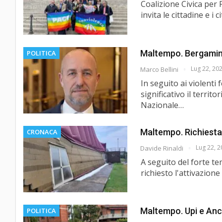
Coalizione Civica per 
invita le cittadine e i
Maltempo. Bergamini 
POLITICA
Lug 22, 20
Marco Bellini
In seguito ai violent
significativo il territ
Nazionale…
Maltempo. Richiesta d
CRONACA
Lug 22, 
Davide Rinaldi
A seguito del forte te
richiesto l'attivazione
Maltempo. Upi e Anc
POLITICA