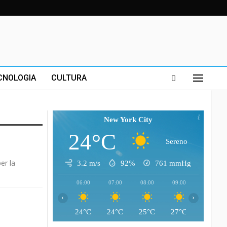
CNOLOGIA
CULTURA
New York City
24°C
Sereno
er la
3.2 m/s
92%
761
mmHg
06:00
07:00
08:00
09:00
10:00
‹
›
24°C
24°C
25°C
27°C
29°C