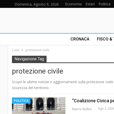
Economia
Esteri
Politica
Domenica, Agosto 9, 2026
CRONACA
FISCO &
Casa
protezione civile
Navigazione Tag
protezione civile
Scopri le ultime notizie e aggiornamenti sulla protezione civile
sicurezza del territorio.
“Coalizione Civica p
POLITICA
Ago 3, 202
Marco Bellini