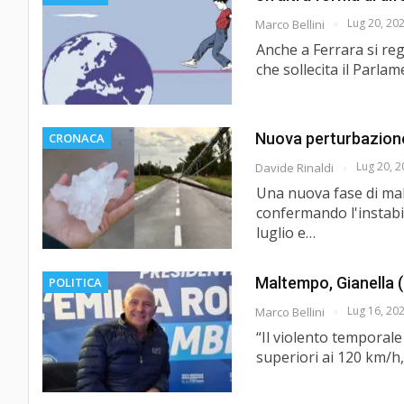
Lug 20, 20
Marco Bellini
Anche a Ferrara si reg
che sollecita il Parla
Nuova perturbazione 
CRONACA
Lug 20, 
Davide Rinaldi
Una nuova fase di malt
confermando l'instabil
luglio e…
Maltempo, Gianella (Fd
POLITICA
Lug 16, 20
Marco Bellini
“Il violento temporale
superiori ai 120 km/h,