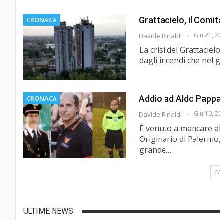
Grattacielo, il Comi
CRONACA
Giu 21, 2
Davide Rinaldi
La crisi del Grattacie
dagli incendi che nel 
Addio ad Aldo Pappala
CRONACA
Giu 10, 2
Davide Rinaldi
È venuto a mancare al
Originario di Palermo, 
grande…
C
ULTIME NEWS