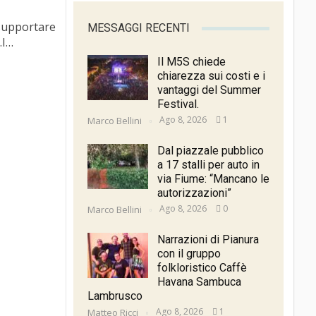
 supportare
MESSAGGI RECENTI
.I…
Il M5S chiede
chiarezza sui costi e i
vantaggi del Summer
Festival.
Ago 8, 2026
1
Marco Bellini
Dal piazzale pubblico
a 17 stalli per auto in
via Fiume: “Mancano le
autorizzazioni”
Ago 8, 2026
0
Marco Bellini
Narrazioni di Pianura
con il gruppo
folkloristico Caffè
Havana Sambuca
Lambrusco
Ago 8, 2026
1
Matteo Ricci