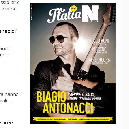
ssibile” e
 che mira…
 rapidi”
 modo
turo
rara hanno
onale.…
e aree…