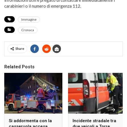
informazioni utili è pregato di contattare immediatamente i
carabinieri o il numero di emergenza 112.
Immagine
Cronaca
Share
Related Posts
Si addormenta con la
Incidente stradale tra
casseruola accesa,
due veicoli a Torre