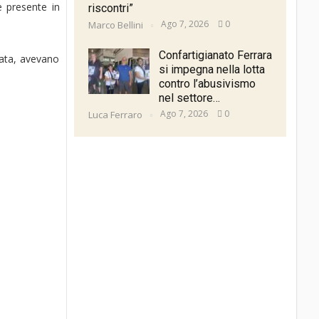
e presente in
riscontri”
Ago 7, 2026
0
Marco Bellini
Confartigianato Ferrara
ziata, avevano
si impegna nella lotta
contro l’abusivismo
nel settore…
Ago 7, 2026
0
Luca Ferraro