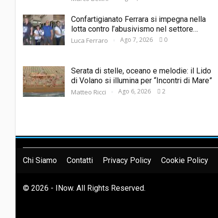
Confartigianato Ferrara si impegna nella
lotta contro l’abusivismo nel settore…
Ago 7, 2026
0
Luca Ferraro
Serata di stelle, oceano e melodie: il Lido
di Volano si illumina per “Incontri di Mare”
Ago 6, 2026
2
Matteo Ricci
Chi Siamo
Contatti
Privacy Policy
Cookie Policy
© 2026 - INow. All Rights Reserved.