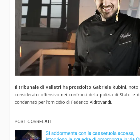
Il
tribunale di Velletri
ha
prosciolto
Gabriele Rubini
, not
considerato offensivo nei confronti della polizia di Stato e de
condannati per l’omicidio di Federico Aldrovandi.
POST CORRELATI
Si addormenta con la casseruola accesa,
interviene la squadra di emergenza in via O