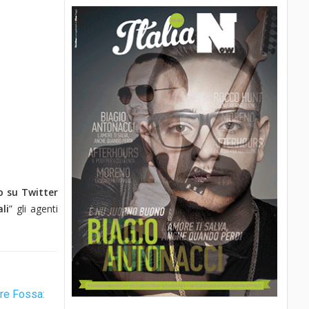
 su Twitter
li
” gli agenti
rre Fossa: