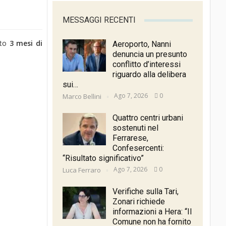
MESSAGGI RECENTI
sto
3 mesi di
Aeroporto, Nanni
denuncia un presunto
conflitto d’interessi
riguardo alla delibera
sui…
Ago 7, 2026
0
Marco Bellini
Quattro centri urbani
sostenuti nel
Ferrarese,
Confesercenti:
“Risultato significativo”
Ago 7, 2026
0
Luca Ferraro
Verifiche sulla Tari,
Zonari richiede
informazioni a Hera: “Il
Comune non ha fornito