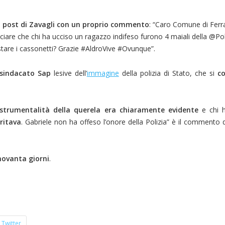
 il post di Zavagli con un proprio commento
: “Caro Comune di Ferr
ciare che chi ha ucciso un ragazzo indifeso furono 4 maiali della @Pol
stare i cassonetti? Grazie #AldroVive #Ovunque”.
 sindacato Sap
lesive dell’
immagine
della polizia di Stato, che si
co
strumentalità della querela era chiaramente evidente
e chi h
ritava
. Gabriele non ha offeso l’onore della Polizia” è il commento d
novanta giorni
.
Twitter