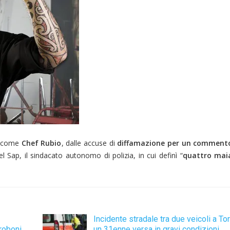
o come
Chef Rubio
, dalle accuse di
diffamazione per un commento
l Sap, il sindacato autonomo di polizia, in cui definì “
quattro maia
Incidente stradale tra due veicoli a To
roboni.
un 31enne versa in gravi condizioni.