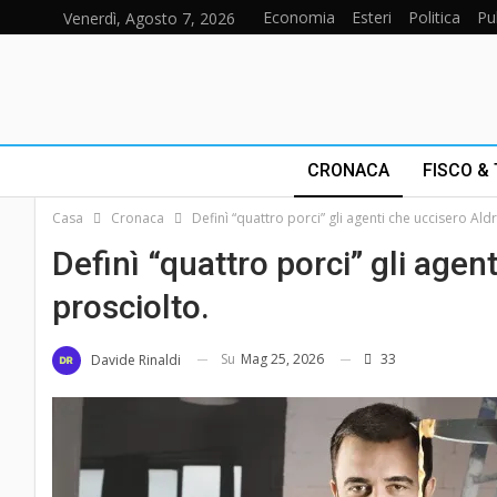
Economia
Esteri
Politica
Pu
Venerdì, Agosto 7, 2026
CRONACA
FISCO &
Casa
Cronaca
Definì “quattro porci” gli agenti che uccisero Ald
Definì “quattro porci” gli agen
prosciolto.
Su
Mag 25, 2026
33
Davide Rinaldi