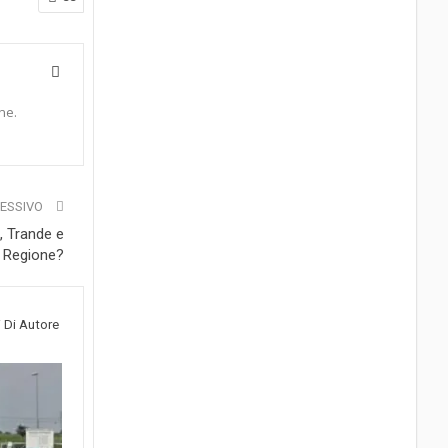
ne.
CESSIVO
i, Trande e
la Regione?
i Di Autore