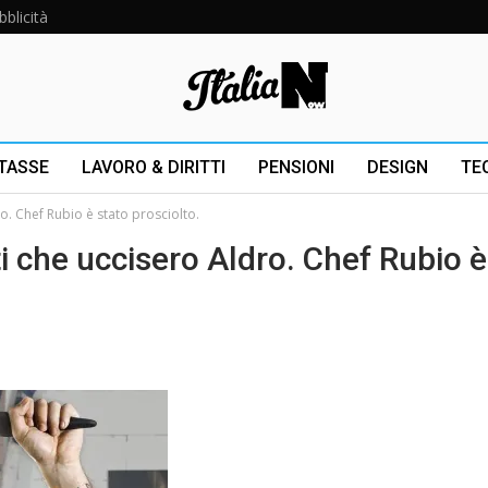
bblicità
 TASSE
LAVORO & DIRITTI
PENSIONI
DESIGN
TE
ro. Chef Rubio è stato prosciolto.
ti che uccisero Aldro. Chef Rubio è