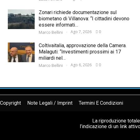
Zonari richiede documentazione sul
biometano di Villanova: “I cittadini devono
essere informati…
Ago 7, 2026
0
Marco Bellini
Coltivaitalia, approvazione della Camera.
Malaguti: “Investimenti prossimi ai 17
miliardi nel…
Ago 6, 2026
0
Marco Bellini
Copyright
Note Legali / Imprint
Termini E Condizioni
La riproduzione total
l’indicazione di un link atti