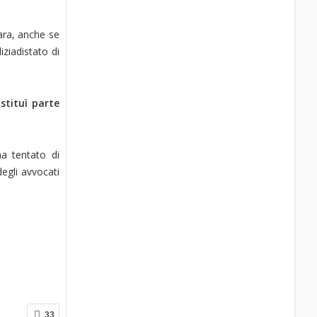
ara, anche se
iziadistato di
stituì parte
a tentato di
egli avvocati
33