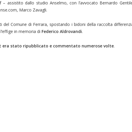
f – assistito dallo studio Anselmo, con l’avvocato Bernardo Gentil
tense.com, Marco Zavagli.
fiuti del Comune di Ferrara, spostando i bidoni della raccolta differen
l’effige in memoria di
Federico Aldrovandi
.
t era stato ripubblicato e commentato numerose volte
.