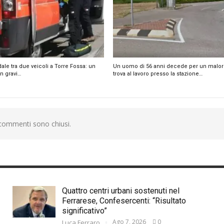
dale tra due veicoli a Torre Fossa: un
Un uomo di 56 anni decede per un malor
n gravi…
trova al lavoro presso la stazione…
 commenti sono chiusi.
Quattro centri urbani sostenuti nel
Ferrarese, Confesercenti: “Risultato
significativo”
Ago 7, 2026
0
Luca Ferraro