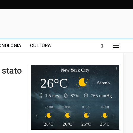
CNOLOGIA
CULTURA
 stato
New York City
26°C
Sereno
1.5 m/s
87%
765
mmHg
23:00
00:00
01:00
02:00
03:00
‹
›
26°C
26°C
26°C
25°C
25°C