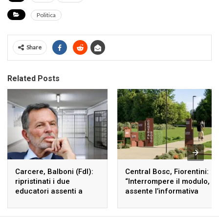
Politica
Share
Related Posts
Carcere, Balboni (FdI):
Central Bosc, Fiorentini:
ripristinati i due
“Interrompere il modulo,
educatori assenti a
assente l’informativa
Ferrara
sulla privacy e dati
trasferiti a terzi”