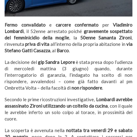
Fermo
convalidato
e
carcere confermato
per
Vladimiro
Lombardi
, il 52enne arrestato poiché
gravemente sospettato
del femminicidio della moglie
, la
50enne Samanta Zironi
,
rinvenuta
priva di vita
all’interno della propria abitazione in
via
Stefano Gatti Casazza
, al
Barco
.
La decisione del
gip Sandra Lepore
è stata presa dopo l’udienza
di mercoledì mattina (3 giugno) quando, durante
l’interrogatorio di garanzia, l’indagato ha scelto di non
rispondere, avvalendosi – come già fatto davanti al pm
Ombretta Volta – della facoltà di
non rispondere
.
Secondo le prime ricostruzioni investigative,
Lombardi avrebbe
assassinato Zironi utilizzando un coltello da cucina
, con il quale
le avrebbe inferto un solo colpo al torace, in prossimità del
cuore.
La scoperta è avvenuta nella
nottata tra venerdì 29 e sabato
30 maggio
, poco dopo le 3. A contattare i soccorsi per