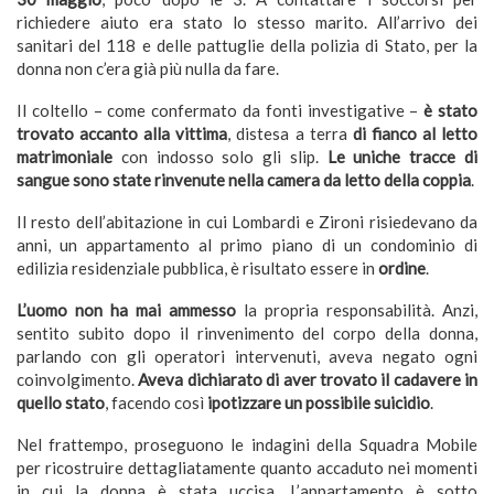
richiedere aiuto era stato lo stesso marito. All’arrivo dei
sanitari del 118 e delle pattuglie della polizia di Stato, per la
donna non c’era già più nulla da fare.
Il coltello – come confermato da fonti investigative –
è stato
trovato accanto alla vittima
, distesa a terra
di fianco al letto
matrimoniale
con indosso solo gli slip.
Le uniche tracce di
sangue sono state rinvenute nella camera da letto della coppia
.
Il resto dell’abitazione in cui Lombardi e Zironi risiedevano da
anni, un appartamento al primo piano di un condominio di
edilizia residenziale pubblica, è risultato essere in
ordine
.
L’uomo non ha mai ammesso
la propria responsabilità. Anzi,
sentito subito dopo il rinvenimento del corpo della donna,
parlando con gli operatori intervenuti, aveva negato ogni
coinvolgimento.
Aveva dichiarato di aver trovato il cadavere in
quello stato
, facendo così
ipotizzare un possibile suicidio
.
Nel frattempo, proseguono le indagini della Squadra Mobile
per ricostruire dettagliatamente quanto accaduto nei momenti
in cui la donna è stata uccisa. L’appartamento è sotto