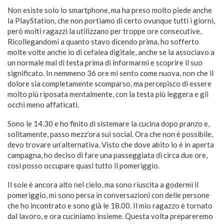
Non esiste solo lo smartphone, ma ha preso molto piede anche
la PlayStation, che non portiamo di certo ovunque tutti i giorni,
però molti ragazzi la utilizzano per troppe ore consecutive.
Ricollegandomi a quanto stavo dicendo prima, ho sofferto
molte volte anche io di cefalea digitale, anche se la associavo a
un normale mal di testa prima di informarmi e scoprire il suo
significato. In nemmeno 36 ore mi sento come nuova, non che il
dolore sia completamente scomparso, ma percepisco di essere
molto più riposata mentalmente, con la testa più leggera e gli
occhi meno affaticati.
Sono le 14.30 e ho finito di sistemare la cucina dopo pranzo e,
solitamente, passo mezz’ora sui social. Ora che non è possibile,
devo trovare un’alternativa. Visto che dove abito io è in aperta
campagna, ho deciso di fare una passeggiata di circa due ore,
così posso occupare quasi tutto il pomeriggio.
Il sole è ancora alto nel cielo, ma sono riuscita a godermi il
pomeriggio, mi sono persa in conversazioni con delle persone
che ho incontrato e sono già le 18.00. Il mio ragazzo è tornato
dal lavoro, e ora cuciniamo insieme. Questa volta prepareremo