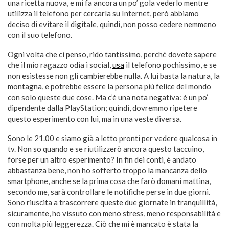
una ricetta nuova, e mi fa ancora un po’ gola vederlo mentre
utilizza il telefono per cercarla su Internet, però abbiamo
deciso di evitare il digitale, quindi, non posso cedere nemmeno
con il suo telefono.
Ogni volta che ci penso, rido tantissimo, perché dovete sapere
che il mio ragazzo odia i social,
usa
il telefono pochissimo, e se
non esistesse non gli cambierebbe nulla. A lui basta la natura, la
montagna, e potrebbe essere la persona più felice del mondo
con solo queste due cose. Ma c’è una nota negativa: è un po’
dipendente dalla PlayStation; quindi, dovremmo ripetere
questo esperimento con lui, ma in una veste diversa.
Sono le 21.00 e siamo già a letto pronti per vedere qualcosa in
tv. Non so quando e se riutilizzerò ancora questo taccuino,
forse per un altro esperimento? In fin dei conti, è andato
abbastanza bene, non ho sofferto troppo la mancanza dello
smartphone, anche se la prima cosa che farò domani mattina,
secondo me, sarà controllare le notifiche perse in due giorni.
Sono riuscita a trascorrere queste due giornate in tranquillità,
sicuramente, ho vissuto con meno stress, meno responsabilità e
con molta più leggerezza. Ciò che mi è mancato è stata la