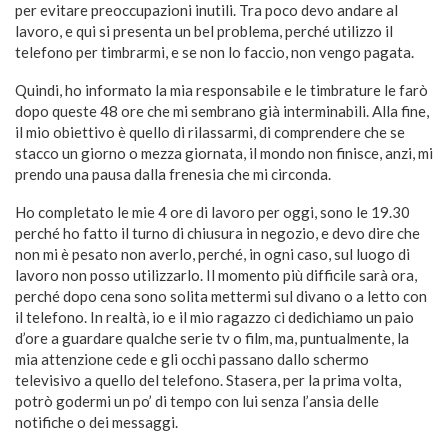
per evitare preoccupazioni inutili. Tra poco devo andare al
lavoro, e qui si presenta un bel problema, perché utilizzo il
telefono per timbrarmi, e se non lo faccio, non vengo pagata.
Quindi, ho informato la mia responsabile e le timbrature le farò
dopo queste 48 ore che mi sembrano già interminabili. Alla fine,
il mio obiettivo è quello di rilassarmi, di comprendere che se
stacco un giorno o mezza giornata, il mondo non finisce, anzi, mi
prendo una pausa dalla frenesia che mi circonda.
Ho completato le mie 4 ore di lavoro per oggi, sono le 19.30
perché ho fatto il turno di chiusura in negozio, e devo dire che
non mi è pesato non averlo, perché, in ogni caso, sul luogo di
lavoro non posso utilizzarlo. Il momento più difficile sarà ora,
perché dopo cena sono solita mettermi sul divano o a letto con
il telefono. In realtà, io e il mio ragazzo ci dedichiamo un paio
d’ore a guardare qualche serie tv o film, ma, puntualmente, la
mia attenzione cede e gli occhi passano dallo schermo
televisivo a quello del telefono. Stasera, per la prima volta,
potrò godermi un po’ di tempo con lui senza l’ansia delle
notifiche o dei messaggi.