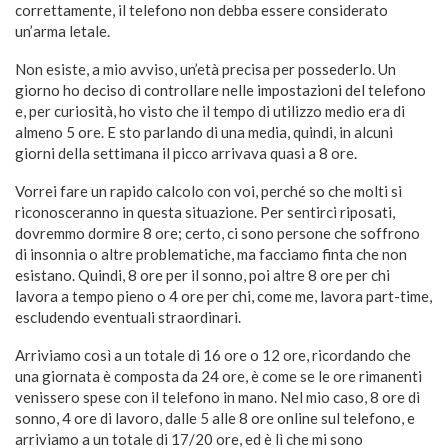
correttamente, il telefono non debba essere considerato
un’arma letale.
Non esiste, a mio avviso, un’età precisa per possederlo. Un
giorno ho deciso di controllare nelle impostazioni del telefono
e, per curiosità, ho visto che il tempo di utilizzo medio era di
almeno 5 ore. E sto parlando di una media, quindi, in alcuni
giorni della settimana il picco arrivava quasi a 8 ore.
Vorrei fare un rapido calcolo con voi, perché so che molti si
riconosceranno in questa situazione. Per sentirci riposati,
dovremmo dormire 8 ore; certo, ci sono persone che soffrono
di insonnia o altre problematiche, ma facciamo finta che non
esistano. Quindi, 8 ore per il sonno, poi altre 8 ore per chi
lavora a tempo pieno o 4 ore per chi, come me, lavora part-time,
escludendo eventuali straordinari.
Arriviamo così a un totale di 16 ore o 12 ore, ricordando che
una giornata è composta da 24 ore, è come se le ore rimanenti
venissero spese con il telefono in mano. Nel mio caso, 8 ore di
sonno, 4 ore di lavoro, dalle 5 alle 8 ore online sul telefono, e
arriviamo a un totale di 17/20 ore, ed è lì che mi sono