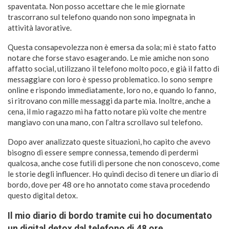
spaventata. Non posso accettare che le mie giornate
trascorrano sul telefono quando non sono impegnata in
attività lavorative.
Questa consapevolezza non è emersa da sola; mi è stato fatto
notare che forse stavo esagerando. Le mie amiche non sono
affatto social, utilizzano il telefono molto poco, e già il fatto di
messaggiare con loro è spesso problematico. Io sono sempre
online e rispondo immediatamente, loro no, e quando lo fanno,
si ritrovano con mille messaggi da parte mia. Inoltre, anche a
cena, il mio ragazzo mi ha fatto notare più volte che mentre
mangiavo con una mano, con l’altra scrollavo sul telefono.
Dopo aver analizzato queste situazioni, ho capito che avevo
bisogno di essere sempre connessa, temendo di perdermi
qualcosa, anche cose futili di persone che non conoscevo, come
le storie degli influencer. Ho quindi deciso di tenere un diario di
bordo, dove per 48 ore ho annotato come stava procedendo
questo digital detox.
Il mio diario di bordo tramite cui ho documentato
un digital detox dal telefono di 48 ore