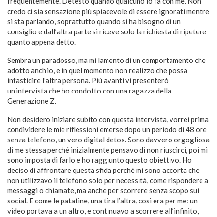
frequentemente. Detesto quando qualcuno lo fa con me. Non
credo ci sia sensazione più spiacevole di essere ignorati mentre
si sta parlando, soprattutto quando si ha bisogno di un
consiglio e dall’altra parte si riceve solo la richiesta di ripetere
quanto appena detto.
Sembra un paradosso, ma mi lamento di un comportamento che
adotto anch’io, e in quel momento non realizzo che possa
infastidire l’altra persona. Più avanti vi presenterò
un’intervista che ho condotto con una ragazza della
Generazione Z.
Non desidero iniziare subito con questa intervista, vorrei prima
condividere le mie riflessioni emerse dopo un periodo di 48 ore
senza telefono, un vero digital detox. Sono davvero orgogliosa
di me stessa perché inizialmente pensavo di non riuscirci, poi mi
sono imposta di farlo e ho raggiunto questo obiettivo. Ho
deciso di affrontare questa sfida perché mi sono accorta che
non utilizzavo il telefono solo per necessità, come rispondere a
messaggi o chiamate, ma anche per scorrere senza scopo sui
social. E come le patatine, una tira l’altra, così era per me: un
video portava a un altro, e continuavo a scorrere all’infinito,