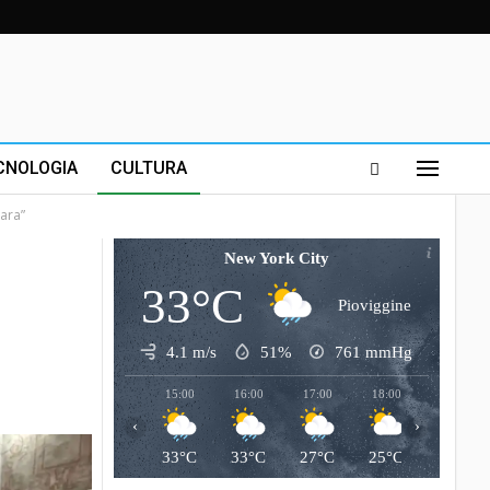
CNOLOGIA
CULTURA
rara”
New York City
33°C
Pioviggine
4.1 m/s
51%
761
mmHg
15:00
16:00
17:00
18:00
19:00
‹
›
33°C
33°C
27°C
25°C
26°C