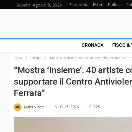
Economia
Esteri
Politica
Pub
Sabato, Agosto 8, 2026
CRONACA
FISCO &
Casa
Cultura
“Mostra ‘Insieme’: 40 artiste contribuiscono con u
“Mostra ‘Insieme’: 40 artiste 
supportare il Centro Antiviole
Ferrara”
Su
Giu 5, 2026
125
Matteo Ricci