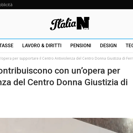
blicità
 TASSE
LAVORO & DIRITTI
PENSIONI
DESIGN
TE
n’opera per supportare il Centro Antiviolenza del Centro Donna Giustizia di Fer
contribuiscono con un’opera per
nza del Centro Donna Giustizia di