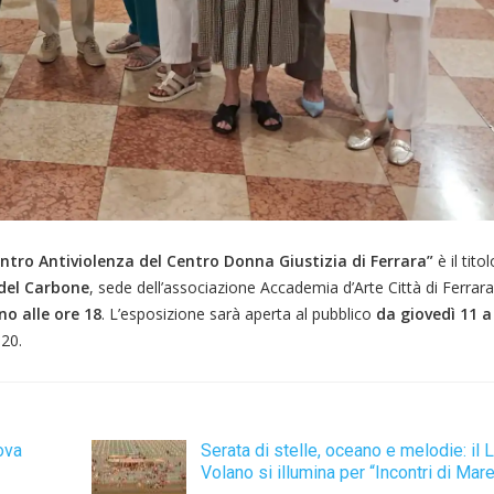
ntro Antiviolenza del Centro Donna Giustizia di Ferrara”
è il tito
 del Carbone
, sede dell’associazione Accademia d’Arte Città di Ferrara
no alle ore 18
. L’esposizione sarà aperta al pubblico
da giovedì 11 
 20.
uova
Serata di stelle, oceano e melodie: il L
Volano si illumina per “Incontri di Mar