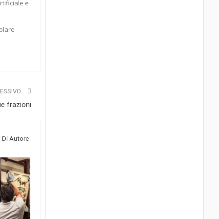
tificiale e
colare
CESSIVO
ue frazioni
i Di Autore