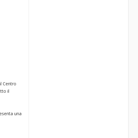
al Centro
to il
resenta una