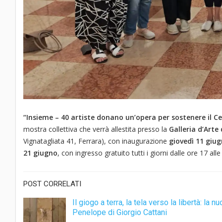
“Insieme – 40 artiste donano un’opera per sostenere il Ce
mostra collettiva che verrà allestita presso la
Galleria d’Arte
Vignatagliata 41, Ferrara), con inaugurazione
giovedì 11 giug
21 giugno
, con ingresso gratuito tutti i giorni dalle ore 17 alle
POST CORRELATI
Il giogo a terra, la tela verso la libertà: la n
Penelope di Giorgio Cattani