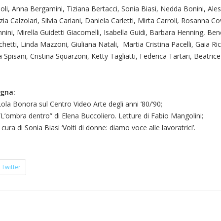
oli, Anna Bergamini, Tiziana Bertacci, Sonia Biasi, Nedda Bonini, Ale
 Calzolari, Silvia Cariani, Daniela Carletti, Mirta Carroli, Rosanna Co
nini, Mirella Guidetti Giacomelli, Isabella Guidi, Barbara Henning, Be
chetti, Linda Mazzoni, Giuliana Natali, Martia Cristina Pacelli, Gaia Ric
a Spisani, Cristina Squarzoni, Ketty Tagliatti, Federica Tartari, Beatrice
egna:
 Lola Bonora sul Centro Video Arte degli anni ’80/’90;
L’ombra dentro” di Elena Buccoliero. Letture di Fabio Mangolini;
ura di Sonia Biasi ‘Volti di donne: diamo voce alle lavoratrici’.
Twitter