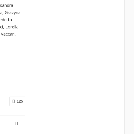
ssandra
vi, Grazyna
nedetta
ci, Lorella
 Vaccari,
125