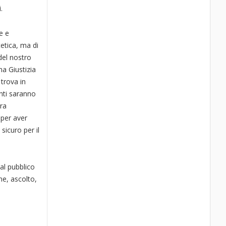
.
e e
tetica, ma di
 del nostro
na Giustizia
 trova in
enti saranno
era
 per aver
sicuro per il
 al pubblico
ne, ascolto,