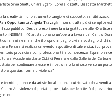
iste Sima Shafti, Chiara Sgarbi, Lorella Rizzatti, Elisabetta Marchetti
a la creatività in uno strumento tangibile di supporto, sensibilizzazion
Pari Opportunità Angela Travagli
– non si tratta più di semplice es
 e il suo pubblico. Desidero esprimere la mia gratitudine alle 40 artiste
evento ‘INSIEME – 40 artiste donano un’opera a favore del Centro Don
stico femminile ma anche il proprio impegno civile a sostegno di chi si
 che a Ferrara si realizza un evento espositivo di tale entità, i cui prov
 territorio provinciale con professionalità e competenza. Esprimo sinc
lturale ‘Accademia d’arte Città di Ferrara’ e dalla Galleria del Carbone
stizia per continuare a essere il nostro faro luminoso verso un porto 
rasto a qualsiasi forma di violenza”.
 e tecniche, donate da artiste locali e non, il cui ricavato dalla vendita
Centro Antiviolenza di portata provinciale, per le attività di prevenzio
li minori.