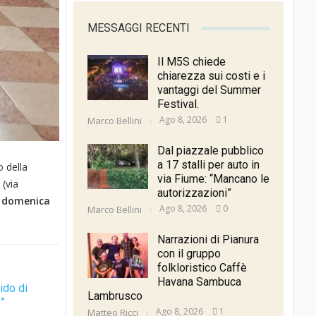
MESSAGGI RECENTI
Il M5S chiede
chiarezza sui costi e i
vantaggi del Summer
Festival.
Ago 8, 2026
1
Marco Bellini
Dal piazzale pubblico
a 17 stalli per auto in
lo della
via Fiume: “Mancano le
 (via
autorizzazioni”
a domenica
Ago 8, 2026
0
Marco Bellini
Narrazioni di Pianura
con il gruppo
folkloristico Caffè
Havana Sambuca
ido di
Lambrusco
e”
Ago 8, 2026
1
Matteo Ricci