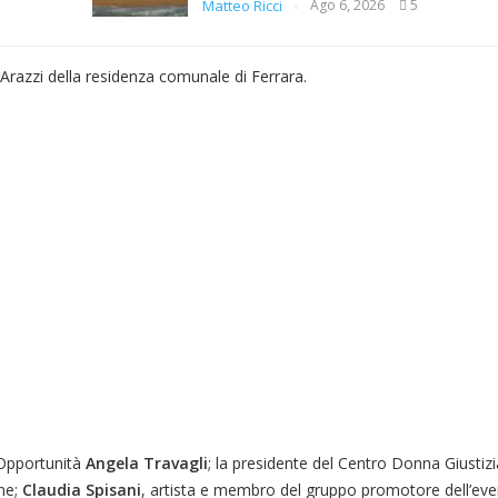
Matteo Ricci
Ago 6, 2026
5
i Arazzi della residenza comunale di Ferrara.
 Opportunità
Angela Travagli
; la presidente del Centro Donna Giustiz
one;
Claudia Spisani
, artista e membro del gruppo promotore dell’eve