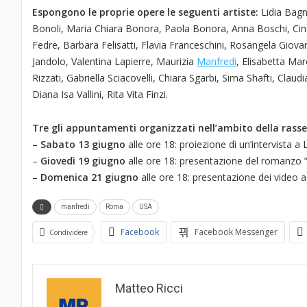
Espongono le proprie opere le seguenti artiste:
Lidia Bagn
Bonoli, Maria Chiara Bonora, Paola Bonora, Anna Boschi, Cinzia
Fedre, Barbara Felisatti, Flavia Franceschini, Rosangela Giovan
Jandolo, Valentina Lapierre, Maurizia
Manfredi
, Elisabetta Mar
Rizzati, Gabriella Sciacovelli, Chiara Sgarbi, Sima Shafti, Claudi
Diana Isa Vallini, Rita Vita Finzi.
Tre gli appuntamenti organizzati nell’ambito della rass
–
Sabato 13 giugno
alle ore 18: proiezione di un’intervista a
–
Giovedì 19 giugno
alle ore 18: presentazione del romanzo ”
–
Domenica 21 giugno
alle ore 18: presentazione dei video a c
manfredi
Roma
USA
Facebook
Facebook Messenger
Condividere
Matteo Ricci