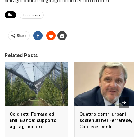
dell’agricoltura e degli agricoltori nei loro territori”.
Economia
Share
Related Posts
Coldiretti Ferrara ed
Quattro centri urbani
Emil Banca: supporto
sostenuti nel Ferrarese,
agli agricoltori
Confesercenti:
danneggiati dalle
“Risultato significativo”