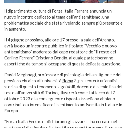
Il dipartimento cultura di Forza Italia Ferrara annuncia un
nuovo incontro dedicato al tema dell’antisemitismo, una
problematica sociale che si sta rivelando sempre più presente e
in aumento.
Il 4 giugno prossimo, alle ore 17 presso la sala dell’Arengo,
avrà luogo un incontro pubblico intitolato “Vecchio e nuovo
antisemitismo”, moderato dal capo redattore de “Il resto del
Carlino Ferrara” Cristiano Bendin, al quale parteciperanno
esperti che da tempo si occupano di questa delicata questione.
David Meghnagi, professore di psicologia della religione e del
pensiero ebraico all’università
Roma
3, presenterà un’analisi
storica di questo fenomeno. Ugo Volli, docente di semiotica del
testo all’università di Torino, illustrerà come l’attacco del 7
ottobre 2023 e la conseguente risposta israeliana abbiano
contribuito a intensificare il sentimento antisemita in Italia e in
Europa.
“Forza Italia Ferrara – dichiarano gli azzurri – ha cercato nei
mesi scorsi di stimolare il dibattito su questi argomenti, spesso