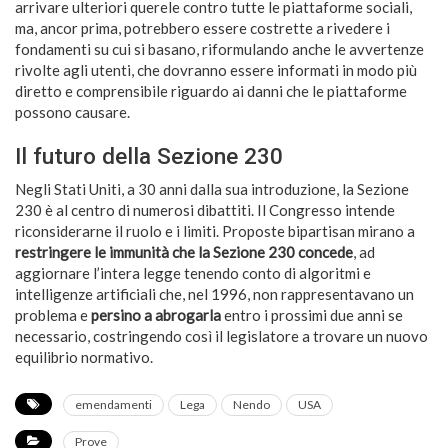
arrivare ulteriori querele contro tutte le piattaforme sociali,
ma, ancor prima, potrebbero essere costrette a rivedere i
fondamenti su cui si basano, riformulando anche le avvertenze
rivolte agli utenti, che dovranno essere informati in modo più
diretto e comprensibile riguardo ai danni che le piattaforme
possono causare.
Il futuro della Sezione 230
Negli Stati Uniti, a 30 anni dalla sua introduzione, la Sezione
230 è al centro di numerosi dibattiti. Il Congresso intende
riconsiderarne il ruolo e i limiti. Proposte bipartisan mirano a
restringere le immunità che la Sezione 230
concede
, ad
aggiornare l’intera legge tenendo conto di algoritmi e
intelligenze artificiali che, nel 1996, non rappresentavano un
problema e
persino a abrogarla
entro i prossimi due anni se
necessario, costringendo così il legislatore a trovare un nuovo
equilibrio normativo.
emendamenti
Lega
Nendo
USA
Prove