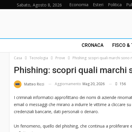
Economia
Esteri
Politica
Pub
Sabato, Agosto 8, 2026
CRONACA
FISCO &
Casa
Tecnologia
Prove
Phishing: scopri quali marchi sono m
Phishing: scopri quali marchi 
Aggiornamento
Mag 20, 2026
156
Matteo Ricci
I criminali informatici approfittano dei nomi di aziende rinom
email o messaggi che mirano a indurre le vittime a cliccare su
credenziali bancarie, dati personali o denaro.
Un fenomeno, quello del phishing, che continua a proliferare 