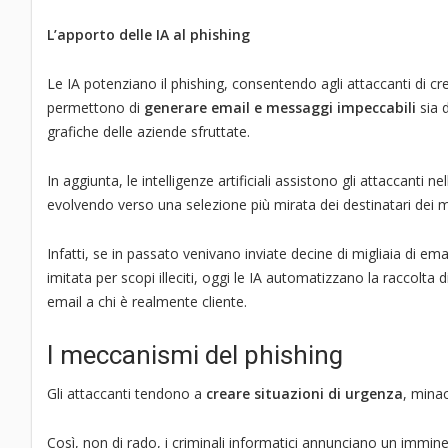
L’apporto delle IA al phishing
Le IA potenziano il phishing, consentendo agli attaccanti di cr
permettono di
generare email e messaggi impeccabili
sia d
grafiche delle aziende sfruttate.
In aggiunta, le intelligenze artificiali assistono gli attaccanti ne
evolvendo verso una selezione più mirata dei destinatari dei 
Infatti, se in passato venivano inviate decine di migliaia di em
imitata per scopi illeciti, oggi le IA automatizzano la raccolta d
email a chi è realmente cliente.
I meccanismi del phishing
Gli attaccanti tendono a
creare situazioni di urgenza
, mina
Così, non di rado, i criminali informatici annunciano un immin