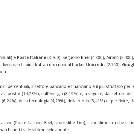
nnuali) e
Poste Italiane
(8.760). Seguono
Enel
(4.800), Airbnb (2.400)
dieci marchi più sfruttati dai criminal hacker
Unicredit
(2.160),
Goog
una.
mini percentuali, il settore bancario e finanziario è il più sfruttato pe
zi postali (14,23%), dall’energia (8,19%) e, a seguire, dal settore dell
 (6,24%), della tecnologia (4,29%), della moda (3,41%) e, per finire, d
liane (Poste Italiane, Enel, Unicredit e Tim), il che dimostra che i cri
marchi noti tra le vittime selezionate.