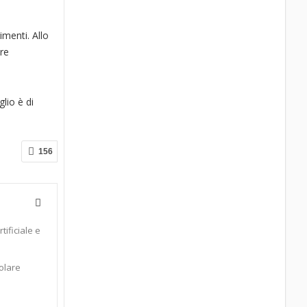
.
imenti. Allo
ere
lio è di
156
tificiale e
colare