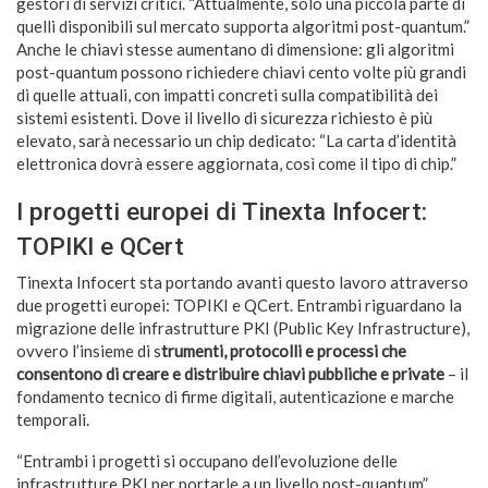
gestori di servizi critici. “Attualmente, solo una piccola parte di
quelli disponibili sul mercato supporta algoritmi post-quantum.”
Anche le chiavi stesse aumentano di dimensione: gli algoritmi
post-quantum possono richiedere chiavi cento volte più grandi
di quelle attuali, con impatti concreti sulla compatibilità dei
sistemi esistenti. Dove il livello di sicurezza richiesto è più
elevato, sarà necessario un chip dedicato: “La carta d’identità
elettronica dovrà essere aggiornata, così come il tipo di chip.”
I progetti europei di Tinexta Infocert:
TOPIKI e QCert
Tinexta Infocert sta portando avanti questo lavoro attraverso
due progetti europei: TOPIKI e QCert. Entrambi riguardano la
migrazione delle infrastrutture PKI (Public Key Infrastructure),
ovvero l’insieme di s
trumenti, protocolli e processi che
consentono di creare e distribuire chiavi pubbliche e private
– il
fondamento tecnico di firme digitali, autenticazione e marche
temporali.
“Entrambi i progetti si occupano dell’evoluzione delle
infrastrutture PKI per portarle a un livello post-quantum”,