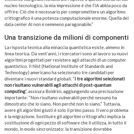
nucleo tecnologico, la mia impressione è che l’IA abbia poco da
offrire. Ciò che è necessario per compromettere un algoritmo
crittografico è una potenza computazionale enorme. Quella dei
data center AI non è nemmeno paragonabile.”
Una transizione da milioni di componenti
La risposta tecnica alla minaccia quantistica esiste, almeno in
linea teorica. Da vent’anni, i ricercatori sono al lavoro su nuovi
algoritmi progettati per resistere agli attacchi di un computer
quantistico. Il Nist (National Institute of Standards and
Technology) americano ha selezionato tre candidati per
diventare i nuovi standard globali. “
I tre algoritmi selezionati
non risultano vulnerabili agli attacchi di post-quantum
computing
”, assicura Boldrini, aggiungendo una precisazione
importante: “Non risultano vulnerabili perché nessuno ha
dimostrato che lo siano. Non perché non lo siano.” Tuttavia,
avere gli algoritmi giusti è solo il primo passo. Il vero problema
è la migrazione. Sostituire gli algoritmi crittografici implica la
sostituzione di ogni pezzo di software che li utilizza, in tutto il
mondo, in modo sincronizzato: la transizione dovrebbe