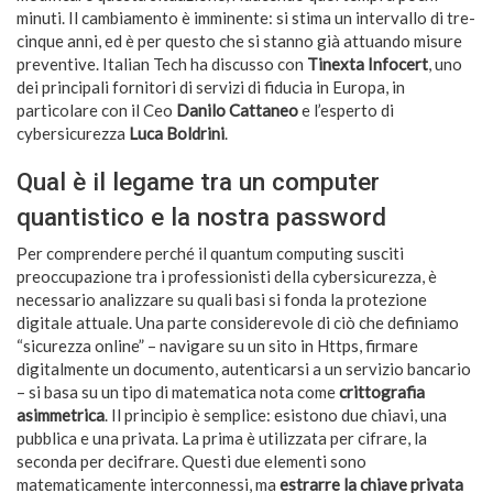
minuti. Il cambiamento è imminente: si stima un intervallo di tre-
cinque anni, ed è per questo che si stanno già attuando misure
preventive. Italian Tech ha discusso con
Tinexta Infocert
, uno
dei principali fornitori di servizi di fiducia in Europa, in
particolare con il Ceo
Danilo Cattaneo
e l’esperto di
cybersicurezza
Luca Boldrini
.
Qual è il legame tra un computer
quantistico e la nostra password
Per comprendere perché il quantum computing susciti
preoccupazione tra i professionisti della cybersicurezza, è
necessario analizzare su quali basi si fonda la protezione
digitale attuale. Una parte considerevole di ciò che definiamo
“sicurezza online” – navigare su un sito in Https, firmare
digitalmente un documento, autenticarsi a un servizio bancario
– si basa su un tipo di matematica nota come
crittografia
asimmetrica
. Il principio è semplice: esistono due chiavi, una
pubblica e una privata. La prima è utilizzata per cifrare, la
seconda per decifrare. Questi due elementi sono
matematicamente interconnessi, ma
estrarre la chiave privata