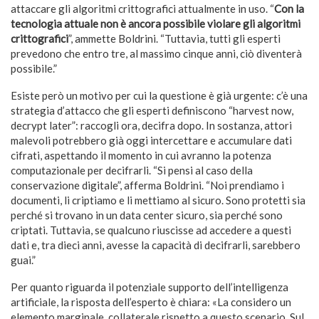
attaccare gli algoritmi crittografici attualmente in uso. “
Con la
tecnologia attuale non è ancora possibile violare gli algoritmi
crittografici
”, ammette Boldrini. “Tuttavia, tutti gli esperti
prevedono che entro tre, al massimo cinque anni, ciò diventerà
possibile.”
Esiste però un motivo per cui la questione è già urgente: c’è una
strategia d’attacco che gli esperti definiscono “harvest now,
decrypt later”: raccogli ora, decifra dopo. In sostanza, attori
malevoli potrebbero già oggi intercettare e accumulare dati
cifrati, aspettando il momento in cui avranno la potenza
computazionale per decifrarli. “Si pensi al caso della
conservazione digitale”, afferma Boldrini. “Noi prendiamo i
documenti, li criptiamo e li mettiamo al sicuro. Sono protetti sia
perché si trovano in un data center sicuro, sia perché sono
criptati. Tuttavia, se qualcuno riuscisse ad accedere a questi
dati e, tra dieci anni, avesse la capacità di decifrarli, sarebbero
guai.”
Per quanto riguarda il potenziale supporto dell’intelligenza
artificiale, la risposta dell’esperto è chiara: «La considero un
elemento marginale, collaterale rispetto a questo scenario. Sul