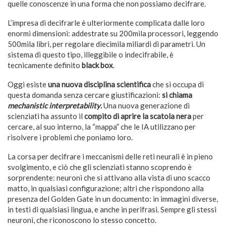
quelle conoscenze in una forma che non possiamo decifrare.
L’impresa di decifrarle è ulteriormente complicata dalle loro
enormi dimensioni: addestrate su 200mila processori, leggendo
500mila libri, per regolare diecimila miliardi di parametri. Un
sistema di questo tipo, illeggibile o indecifrabile, è
tecnicamente definito
black box
.
Oggi esiste
una nuova disciplina scientifica
che si occupa di
questa domanda senza cercare giustificazioni:
si chiama
mechanistic interpretability
.
Una nuova generazione di
scienziati ha assunto il
compito di aprire la scatola nera
per
cercare, al suo interno, la “mappa” che le IA utilizzano per
risolvere i problemi che poniamo loro.
La corsa per decifrare i meccanismi delle reti neurali è in pieno
svolgimento, e ciò che gli scienziati stanno scoprendo è
sorprendente: neuroni che si attivano alla vista di uno scacco
matto, in qualsiasi configurazione; altri che rispondono alla
presenza del Golden Gate in un documento: in immagini diverse,
in testi di qualsiasi lingua, e anche in perifrasi. Sempre gli stessi
neuroni, che riconoscono lo stesso concetto.