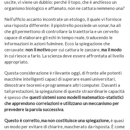
uscite, vi viene un dubbio: perché il topo, che è anch’esso un
organismo biologico e affamato, non ne cattura nemmeno una?
Nell’ufficio accanto incontrate un etologo, il quale vi fornisce
una risposta differente: il pipistrello possiede un sonar, ha ali
che gli permettono di controllare la traiettoria e un cervello
capace di elaborare gli echi in tempo reale, traducendo le
informazioni in azioni fulminee. Ecco la spiegazione che
cercavate:
non il motivo
per cui cattura le zanzare,
ma il modo
in cui riesce a farlo. La scienza deve essere affrontata al livello
appropriato.
Questa considerazione è rilevante oggi, di fronte alle potenti
macchine intelligenti capaci di superare esami universitari,
dimostrare teoremi e programmare altri computer. Davanti a
tali prestazioni, la spiegazione di queste straordinarie capacità
è spesso che
questi sistemi sono modelli matematico-statistici
che apprendono correlazioni e utilizzano un meccanismo per
prevedere la parola successiva
.
Questo è corretto, ma non costituisce una spiegazione,
è quasi
un modo per evitare di chiarire, mascherato da risposta
.
È come