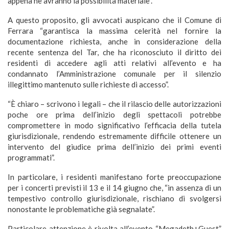
appena ne avranno la possibilità materiale”.
A questo proposito, gli avvocati auspicano che il Comune di
Ferrara “garantisca la massima celerità nel fornire la
documentazione richiesta, anche in considerazione della
recente sentenza del Tar, che ha riconosciuto il diritto dei
residenti di accedere agli atti relativi all’evento e ha
condannato l’Amministrazione comunale per il silenzio
illegittimo mantenuto sulle richieste di accesso”.
“È chiaro – scrivono i legali – che il rilascio delle autorizzazioni
poche ore prima dell’inizio degli spettacoli potrebbe
compromettere in modo significativo l’efficacia della tutela
giurisdizionale, rendendo estremamente difficile ottenere un
intervento del giudice prima dell’inizio dei primi eventi
programmati”.
In particolare, i residenti manifestano forte preoccupazione
per i concerti previsti il 13 e il 14 giugno che, “in assenza di un
tempestivo controllo giurisdizionale, rischiano di svolgersi
nonostante le problematiche già segnalate”.
Particolare attenzione è rivolta all’evento “Megadeth+Guest”