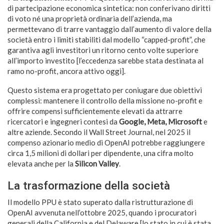
di partecipazione economica sintetica: non conferivano diritti
di voto né una proprietà ordinaria dell’azienda, ma
permettevano di trarre vantaggio dall’aumento di valore della
società entro i limiti stabiliti dal modello “capped-profit”, che
garantiva agli investitori un ritorno cento volte superiore
all’importo investito [l’eccedenza sarebbe stata destinata al
ramo no-profit, ancora attivo oggi].
Questo sistema era progettato per coniugare due obiettivi
complessi: mantenere il controllo della missione no-profit e
offrire compensi sufficientemente elevati da attrarre
ricercatori e ingegneri contesi da
Google, Meta, Microsoft
e
altre aziende. Secondo il Wall Street Journal, nel 2025 il
compenso azionario medio di OpenAI potrebbe raggiungere
circa 1,5 milioni di dollari per dipendente, una cifra molto
elevata anche per la
Silicon Valley
.
La trasformazione della società
Il modello PPU è stato superato dalla ristrutturazione di
OpenAI avvenuta nell’ottobre 2025, quando i procuratori
generali della California e del Delaware [lo stato in cui è stata