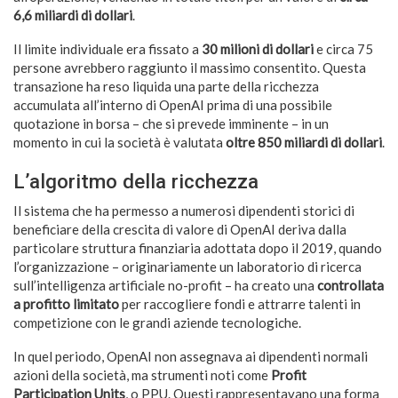
6,6 miliardi di dollari
.
Il limite individuale era fissato a
30 milioni di dollari
e circa 75
persone avrebbero raggiunto il massimo consentito. Questa
transazione ha reso liquida una parte della ricchezza
accumulata all’interno di OpenAI prima di una possibile
quotazione in borsa – che si prevede imminente – in un
momento in cui la società è valutata
oltre 850 miliardi di dollari
.
L’algoritmo della ricchezza
Il sistema che ha permesso a numerosi dipendenti storici di
beneficiare della crescita di valore di OpenAI deriva dalla
particolare struttura finanziaria adottata dopo il 2019, quando
l’organizzazione – originariamente un laboratorio di ricerca
sull’intelligenza artificiale no-profit – ha creato una
controllata
a profitto limitato
per raccogliere fondi e attrarre talenti in
competizione con le grandi aziende tecnologiche.
In quel periodo, OpenAI non assegnava ai dipendenti normali
azioni della società, ma strumenti noti come
Profit
Participation Units
, o PPU. Questi rappresentavano una forma