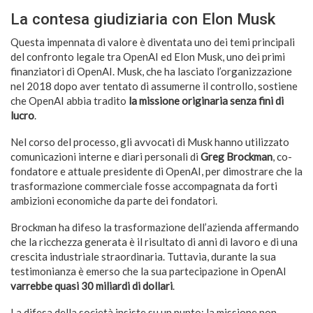
La contesa giudiziaria con Elon Musk
Questa impennata di valore è diventata uno dei temi principali
del confronto legale tra OpenAI ed Elon Musk, uno dei primi
finanziatori di OpenAI. Musk, che ha lasciato l’organizzazione
nel 2018 dopo aver tentato di assumerne il controllo, sostiene
che OpenAI abbia tradito
la missione originaria senza fini di
lucro
.
Nel corso del processo, gli avvocati di Musk hanno utilizzato
comunicazioni interne e diari personali di
Greg Brockman
, co-
fondatore e attuale presidente di OpenAI, per dimostrare che la
trasformazione commerciale fosse accompagnata da forti
ambizioni economiche da parte dei fondatori.
Brockman ha difeso la trasformazione dell’azienda affermando
che la ricchezza generata è il risultato di anni di lavoro e di una
crescita industriale straordinaria. Tuttavia, durante la sua
testimonianza è emerso che la sua partecipazione in OpenAI
varrebbe quasi 30 miliardi di dollari
.
La difesa della società insiste su un punto: la missione non