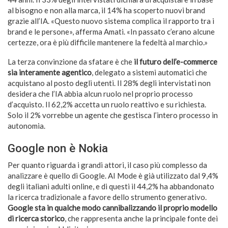
al bisogno e non alla marca, il 14% ha scoperto nuovi brand
grazie all’IA. «Questo nuovo sistema complica il rapporto tra i
brand e le persone», afferma Amati. «In passato c’erano alcune
certezze, ora è più difficile mantenere la fedeltà al marchio.»
La terza convinzione da sfatare è che
il futuro dell’e-commerce
sia interamente agentico
, delegato a sistemi automatici che
acquistano al posto degli utenti. Il 28% degli intervistati non
desidera che l’IA abbia alcun ruolo nel proprio processo
d’acquisto. Il 62,2% accetta un ruolo reattivo e su richiesta.
Solo il 2% vorrebbe un agente che gestisca l’intero processo in
autonomia.
Google non è Nokia
Per quanto riguarda i grandi attori, il caso più complesso da
analizzare è quello di Google. AI Mode è già utilizzato dal 9,4%
degli italiani adulti online, e di questi il 44,2% ha abbandonato
la ricerca tradizionale a favore dello strumento generativo.
Google sta in qualche modo cannibalizzando il proprio modello
di ricerca storico
, che rappresenta anche la principale fonte dei