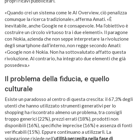
propri ricavi pubblicitari.
«Quando crei un sistema come le AI Overview, ciò penalizza
comunque la ricerca tradizionale», afferma Amati. «È
inevitabile, anche Google ne è consapevole. Ma l’obiettivo è
costruire un circolo virtuoso tra i due elementi». Il paragone
con Nokia, azienda che non seppe interpretare la rivoluzione
degli smartphone dall’interno, non regge secondo Amati:
«Google non è Nokia. Non ha sottovalutato affatto questa
rivoluzione. Al contrario, ha integrato due elementi che già
possedeva.»
Il problema della fiducia, e quello
culturale
Esiste un paradosso al centro di questa crescita: il 67,3% degli
utenti che hanno utilizzato strumenti generativi per lo
shopping ha riscontrato almeno un problema, tra consigli
troppo generici (22%), prezzi errati (18%), prodotti non
disponibili (16%), specifiche imprecise (16%) e assenza di fonti
verificabili (15%). Eppure continuano a utilizzarli. La
spiegazione risiede nell’
utilità percepita nella fase di