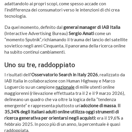
adattandolo ai propri scopi, come spesso accade con
l’indifferenza dei consumatori verso le intenzioni di chi crea
tecnologia.
Da quel momento, definito dal
general manager di IAB Italia
(Interactive Advertising Bureau)
Sergio Amati
come un
“momento Sputnik”, richiamando il trauma del lancio del satellite
sovietico negli anni Cinquanta, il panorama della ricerca online
ha subito continui cambiamenti.
Uno su tre, raddoppiato
I risultati dell’
Osservatorio Search in Italy 2026
, realizzato da
IAB Italia in collaborazione con Human Highway e Marco
Loguercio su un campione
nazionale
di mille utenti online
maggiorenni (rilevazione effettuata tra il 2 e il 9 marzo 2026),
delineano un quadro che va oltre la logica della “tendenza
emergente” e rappresenta piuttosto un’
adozione di massa
.
Il
35,34% degli italiani adulti online utilizza oggi strumenti di
ricerca generativa per orientarsi negli acquisti:
era il 19,6% a
febbraio 2025. In poco più di un anno, la percentuale è quasi
raddoppiata.