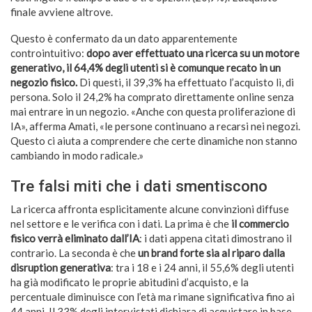
finale avviene altrove.
Questo è confermato da un dato apparentemente
controintuitivo:
dopo aver effettuato una ricerca su un motore
generativo, il 64,4% degli utenti si è comunque recato in un
negozio fisico.
Di questi, il 39,3% ha effettuato l’acquisto lì, di
persona. Solo il 24,2% ha comprato direttamente online senza
mai entrare in un negozio. «Anche con questa proliferazione di
IA», afferma Amati, «le persone continuano a recarsi nei negozi.
Questo ci aiuta a comprendere che certe dinamiche non stanno
cambiando in modo radicale.»
Tre falsi miti che i dati smentiscono
La ricerca affronta esplicitamente alcune convinzioni diffuse
nel settore e le verifica con i dati. La prima è che
il commercio
fisico verrà eliminato dall’IA
: i dati appena citati dimostrano il
contrario. La seconda è che
un brand forte sia al riparo dalla
disruption generativa
: tra i 18 e i 24 anni, il 55,6% degli utenti
ha già modificato le proprie abitudini d’acquisto, e la
percentuale diminuisce con l’età ma rimane significativa fino ai
44 anni. Il 33% degli intervistati dichiara di acquistare in base