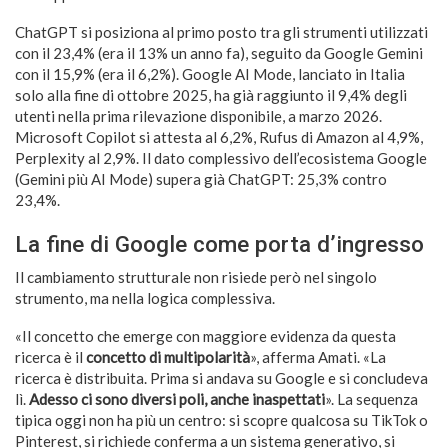
ChatGPT si posiziona al primo posto tra gli strumenti utilizzati
con il 23,4% (era il 13% un anno fa), seguito da Google Gemini
con il 15,9% (era il 6,2%). Google AI Mode, lanciato in Italia
solo alla fine di ottobre 2025, ha già raggiunto il 9,4% degli
utenti nella prima rilevazione disponibile, a marzo 2026.
Microsoft Copilot si attesta al 6,2%, Rufus di Amazon al 4,9%,
Perplexity al 2,9%. Il dato complessivo dell’ecosistema Google
(Gemini più AI Mode) supera già ChatGPT: 25,3% contro
23,4%.
La fine di Google come porta d’ingresso
Il cambiamento strutturale non risiede però nel singolo
strumento, ma nella logica complessiva.
«Il concetto che emerge con maggiore evidenza da questa
ricerca è il
concetto di multipolarità
», afferma Amati. «La
ricerca è distribuita. Prima si andava su Google e si concludeva
lì.
Adesso ci sono diversi poli, anche inaspettati
». La sequenza
tipica oggi non ha più un centro: si scopre qualcosa su TikTok o
Pinterest, si richiede conferma a un sistema generativo, si