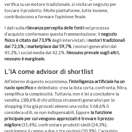
verifica su un motore tradizionale, si visita un negozio per
toccare il prodotto. Molte piattaforme, tutte insieme,
contribuiscono a formare l’opinione finale.
I dati sulla
rilevanza percepita delle fonti
nel processo
d’acquisto confermano questa frammentazione: il
negozio
fisico è citato dal 73,9%
degli intervistati, i
motori tradizionali
dal 72,1%,
i
marketplace dal 59,7%
, i motori generativi dal
45,3%, i social media dal 42,1%.
Nessuno prevale sugli altri,
nessuno è marginale.
L’IA come advisor di shortlist
All’interno di questo ecosistema,
l’intelligenza artificiale ha un
ruolo specifico
e delimitato: crea la lista corta, confronta, filtra,
semplifica la complessità. Tuttavia, non è lei a concludere la
vendita. L’88,6% di chi utilizza strumenti generativi per lo
shopping li ha già provati almeno una volta; il 68,6% li
considera utili, se non indispensabili. Eppure
la funzione
principale per cui vengono apprezzati è trovare il prezzo
migliore
(31,4%), confrontare prodotti simili (24,3%),
restringere il campo a due o tre opzioni (20,9%). L’acquisto