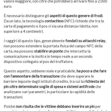
valore maggiore, con cifre che potrebbero arrivare fino a 2.000
euro.
È necessario distinguere gli
aspetti di questo genere di frodi
.
Da un lato, la tecnologia
contactless
(NFC) richiede che tra la
carta di pagamento e il pos ci sia una distanza ridotta, non
superiore a 4 centimetri.
I raggiri di questo tipo, generalmente
fondati su attacchi relay
,
non possono estendere la portata fisica del campo NFC della
carta, ma possono
stabilire un ponte
che intercetta la
comunicazione e la inoltra in tempo reale a un secondo
dispositivo collegato al pos del truffatore.
Questo aspetto, sebbene reale e praticabile,
ha poco a che fare
con l’ammontare della transazione
che deve superare le
barriere imposte dagli istituti di credito, tra cui la
richiesta del
pin oltre determinate soglie di spesa e sistemi antifrode
che
analizzano vari parametri, in particolare la rapidità delle
transazioni.
Poiché
non risulta che le vittime debbano inserire un pin
per