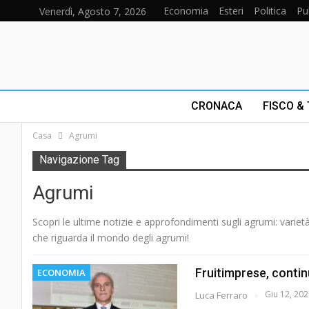
Economia
Esteri
Politica
Pu
Venerdì, Agosto 7, 2026
CRONACA
FISCO &
Casa
Agrumi
Navigazione Tag
Agrumi
Scopri le ultime notizie e approfondimenti sugli agrumi: varietà
che riguarda il mondo degli agrumi!
Fruitimprese, continu
ECONOMIA
Giu 12, 20
Luca Ferraro