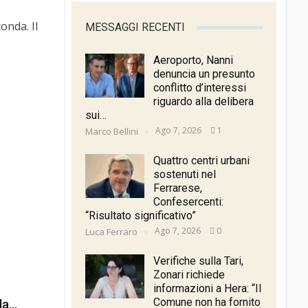
onda. Il
MESSAGGI RECENTI
Aeroporto, Nanni
denuncia un presunto
conflitto d’interessi
riguardo alla delibera
sui…
Ago 7, 2026
1
Marco Bellini
Quattro centri urbani
sostenuti nel
Ferrarese,
Confesercenti:
“Risultato significativo”
Ago 7, 2026
0
Luca Ferraro
Verifiche sulla Tari,
Zonari richiede
informazioni a Hera: “Il
Comune non ha fornito
lla…