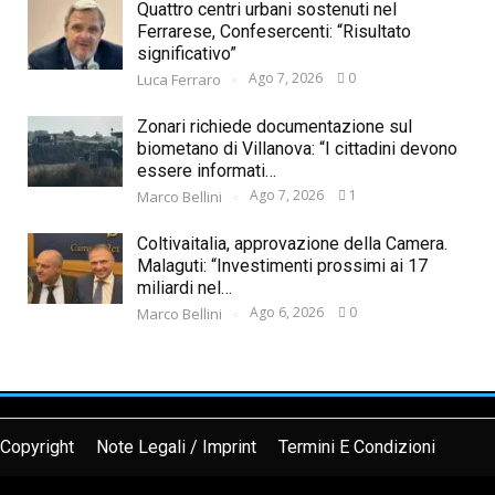
Quattro centri urbani sostenuti nel
Ferrarese, Confesercenti: “Risultato
significativo”
Ago 7, 2026
0
Luca Ferraro
Zonari richiede documentazione sul
biometano di Villanova: “I cittadini devono
essere informati…
Ago 7, 2026
1
Marco Bellini
Coltivaitalia, approvazione della Camera.
Malaguti: “Investimenti prossimi ai 17
miliardi nel…
Ago 6, 2026
0
Marco Bellini
Copyright
Note Legali / Imprint
Termini E Condizioni