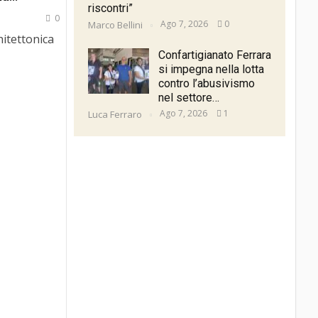
riscontri”
0
Ago 7, 2026
0
Marco Bellini
hitettonica
Confartigianato Ferrara
si impegna nella lotta
contro l’abusivismo
nel settore…
Ago 7, 2026
1
Luca Ferraro