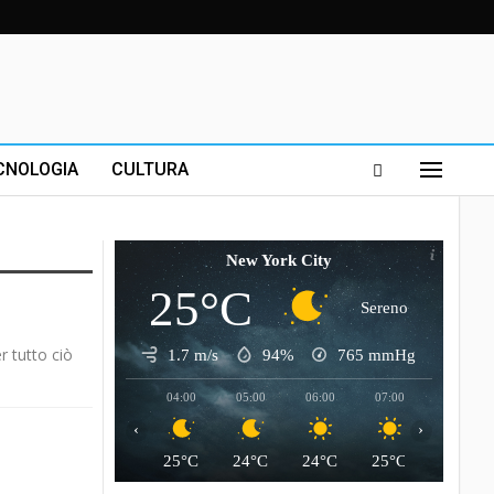
CNOLOGIA
CULTURA
New York City
25°C
Sereno
r tutto ciò
1.7 m/s
94%
765
mmHg
04:00
05:00
06:00
07:00
08:00
‹
›
25°C
24°C
24°C
25°C
26°C