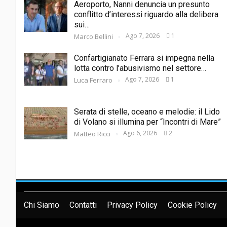
Aeroporto, Nanni denuncia un presunto
conflitto d’interessi riguardo alla delibera
sui…
Ago 7, 2026
1
Marco Bellini
Confartigianato Ferrara si impegna nella
lotta contro l’abusivismo nel settore…
Ago 7, 2026
1
Luca Ferraro
Serata di stelle, oceano e melodie: il Lido
di Volano si illumina per “Incontri di Mare”
Ago 6, 2026
2
Matteo Ricci
Chi Siamo
Contatti
Privacy Policy
Cookie Policy