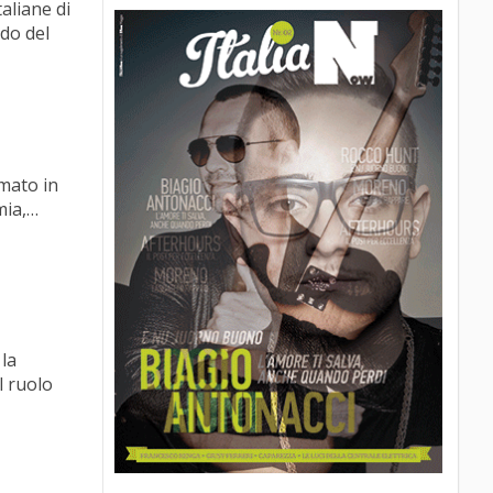
aliane di
odo del
imato in
mia,…
 la
l ruolo