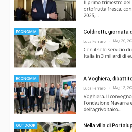
Il primo trimestre de
ortofrutta fresca, con
2025,…
Coldiretti, giornata 
ECONOMIA
Mag 20, 20
Luca Ferraro
Con il solo servizio di
Italia in 3 miliardi d
A Voghiera, dibattit
ECONOMIA
Mag 12, 20
Luca Ferraro
Voghiera. Il convegno
Fondazione Navarra e 
dell’agrivoltaico…
Nella villa di Portalu
OUTDOOR