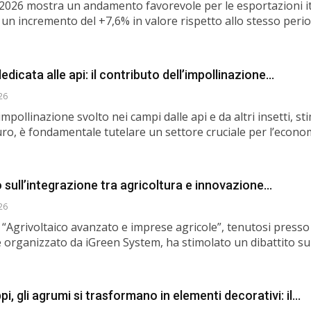
l 2026 mostra un andamento favorevole per le esportazioni it
 un incremento del +7,6% in valore rispetto allo stesso peri
dedicata alle api: il contributo dell’impollinazione…
26
 impollinazione svolto nei campi dalle api e da altri insetti, st
i euro, è fondamentale tutelare un settore cruciale per l’econo
o sull’integrazione tra agricoltura e innovazione…
26
 “Agrivoltaico avanzato e imprese agricole”, tenutosi presso
organizzato da iGreen System, ha stimolato un dibattito su
ppi, gli agrumi si trasformano in elementi decorativi: il…