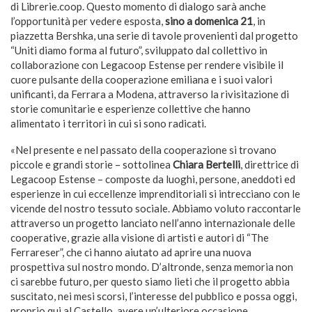
di Librerie.coop. Questo momento di dialogo sarà anche
l’opportunità per vedere esposta,
sino a domenica 21
, in
piazzetta Bershka, una serie di tavole provenienti dal progetto
“Uniti diamo forma al futuro”, sviluppato dal collettivo in
collaborazione con Legacoop Estense per rendere visibile il
cuore pulsante della cooperazione emiliana e i suoi valori
unificanti, da Ferrara a Modena, attraverso la rivisitazione di
storie comunitarie e esperienze collettive che hanno
alimentato i territori in cui si sono radicati.
«Nel presente e nel passato della cooperazione si trovano
piccole e grandi storie – sottolinea
Chiara Bertelli
, direttrice di
Legacoop Estense – composte da luoghi, persone, aneddoti ed
esperienze in cui eccellenze imprenditoriali si intrecciano con le
vicende del nostro tessuto sociale. Abbiamo voluto raccontarle
attraverso un progetto lanciato nell’anno internazionale delle
cooperative, grazie alla visione di artisti e autori di “The
Ferrareser”, che ci hanno aiutato ad aprire una nuova
prospettiva sul nostro mondo. D’altronde, senza memoria non
ci sarebbe futuro, per questo siamo lieti che il progetto abbia
suscitato, nei mesi scorsi, l’interesse del pubblico e possa oggi,
proprio qui al Castello, avere un’ulteriore occasione