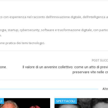
o con esperienza nel racconto dell’innovazione digitale, dell’intelligenza ar
logia, startup, cybersecurity, software e trasformazione digitale, con parti
o.
one pratica dei temi tecnologici.
POST SUC
ione.
Il valore di un avvenire collettivo: come un atto di pre
preservare vite nelle cri
Altr
LI
SPETTACOLI