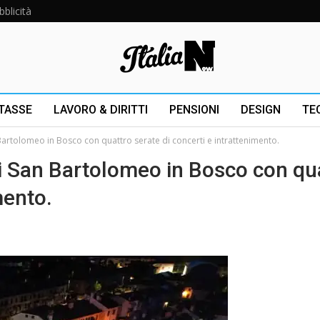
bblicità
 TASSE
LAVORO & DIRITTI
PENSIONI
DESIGN
TE
n Bartolomeo in Bosco con quattro serate di concerti e intrattenimento.
 di San Bartolomeo in Bosco con qu
mento.