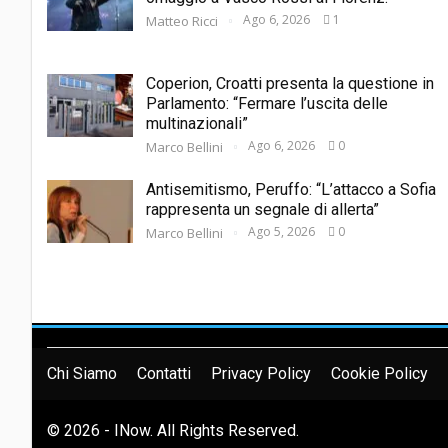
Ago 6, 2026
1
Matteo Ricci
Coperion, Croatti presenta la questione in
Parlamento: “Fermare l’uscita delle
multinazionali”
Ago 6, 2026
0
Marco Bellini
Antisemitismo, Peruffo: “L’attacco a Sofia
rappresenta un segnale di allerta”
Ago 5, 2026
0
Marco Bellini
Chi Siamo
Contatti
Privacy Policy
Cookie Policy
© 2026 - INow. All Rights Reserved.