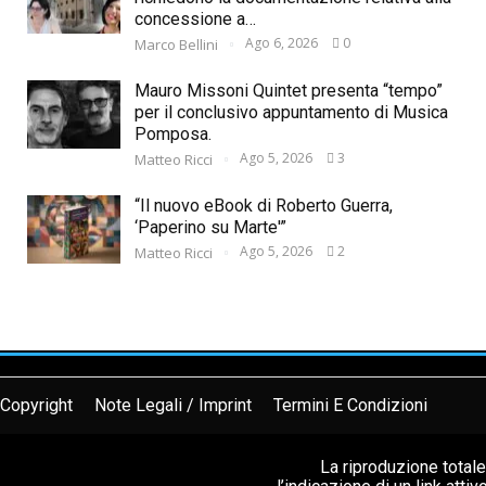
concessione a…
Ago 6, 2026
0
Marco Bellini
Mauro Missoni Quintet presenta “tempo”
per il conclusivo appuntamento di Musica
Pomposa.
Ago 5, 2026
3
Matteo Ricci
“Il nuovo eBook di Roberto Guerra,
‘Paperino su Marte'”
Ago 5, 2026
2
Matteo Ricci
Copyright
Note Legali / Imprint
Termini E Condizioni
La riproduzione total