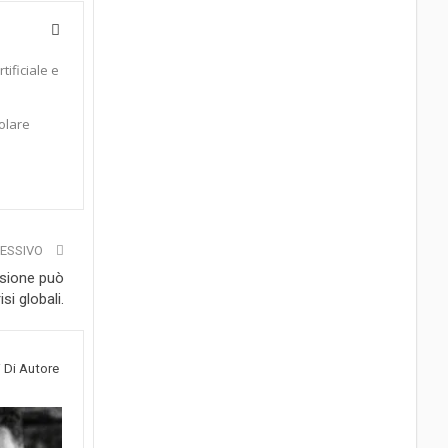
tificiale e
colare
CESSIVO
visione può
si globali.
i Di Autore