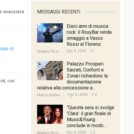
e vivacizzerà
MESSAGGI RECENTI
Dieci anni di musica
rock: il RoxyBar rende
omaggio a Vasco
Rossi al Florenz.
inale di
Ago 6, 2026
1
Matteo Ricci
Palazzo Prosperi
Sacrati, Conforti e
Zonari richiedono la
oli, con
documentazione
relativa alla concessione a…
Ago 6, 2026
0
Marco Bellini
“Questa sera si svolge
‘Clara’: il gran finale di
Music&Young
conclude in modo…
Ago 6, 2026
2
Matteo Ricci