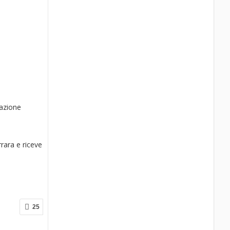
iazione
rara e riceve
25