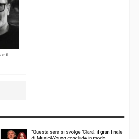
er il
“Questa sera si svolge ‘Clara’: il gran finale
di Music&Young conclude in modo…