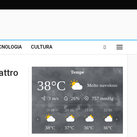
CNOLOGIA
CULTURA
attro
Tempe
38°C
Molto nuvoloso
3 m/s
26%
757
mmHg
19:00
20:00
21:00
22:00
23:00
‹
›
38°C
37°C
36°C
36°C
35°C