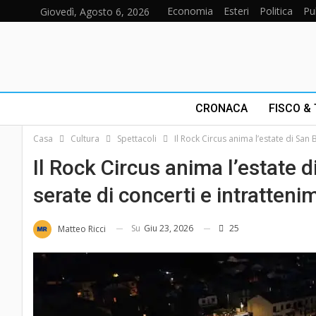
Economia
Esteri
Politica
Pu
Giovedì, Agosto 6, 2026
CRONACA
FISCO &
Casa
Cultura
Spettacoli
Il Rock Circus anima l’estate di Sa
Il Rock Circus anima l’estate
serate di concerti e intratteni
Su
Giu 23, 2026
25
Matteo Ricci