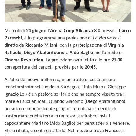
Mercoledì
24 giugno
l’
Arena Coop Alleanza 3.0
presso il
Parco
Pareschi
, è in programma una proiezione di
La vita va così
diretto da
Riccardo Milani
, con la partecipazione di
Virginia
Raffaele
,
Diego Abatantuono
e
Aldo Baglio
, nell’ambito di
Cinema Revolution
. La proiezione avrà inizio alle ore
21:30
,
con apertura dei cancelli prevista per le
20:45
.
All’alba del nuovo millennio, in un tratto di costa ancora
incontaminato nel sud della Sardegna, Efisio Mulas (Giuseppe
Ignazio Loi) è un pastore solitario che ha sempre vissuto tra il
mare e i suoi animali. Quando Giacomo (Diego Abatantuono),
presidente di un influente gruppo immobiliare, decide di
trasformare quella terra in un resort esclusivo, invia il
capocantiere Mariano (Aldo Baglio) per persuaderlo a vendere.
Efisio rifiuta, e continua a farlo. Nel mezzo si trova Francesca