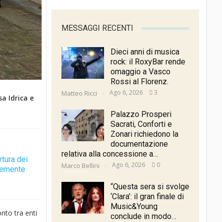
MESSAGGI RECENTI
Dieci anni di musica
rock: il RoxyBar rende
omaggio a Vasco
Rossi al Florenz.
Ago 6, 2026
3
Matteo Ricci
sa Idrica e
Palazzo Prosperi
Sacrati, Conforti e
Zonari richiedono la
documentazione
relativa alla concessione a…
rtura dei
Ago 6, 2026
0
Marco Bellini
ntemente
“Questa sera si svolge
‘Clara’: il gran finale di
Music&Young
nto tra enti
conclude in modo…