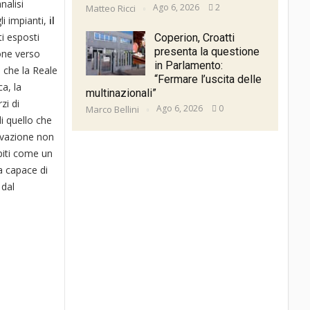
nalisi
Ago 6, 2026
2
Matteo Ricci
li impianti,
il
i esposti
Coperion, Croatti
presenta la questione
ione verso
in Parlamento:
e che la Reale
“Fermare l’uscita delle
a, la
multinazionali”
zi di
Ago 6, 2026
0
Marco Bellini
i quello che
novazione non
piti come un
a capace di
 dal