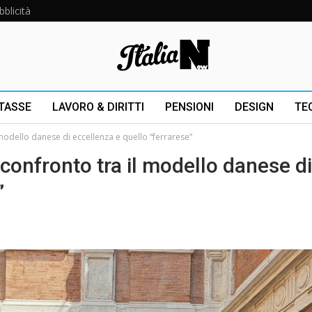
bblicità
 TASSE
LAVORO & DIRITTI
PENSIONI
DESIGN
TE
 modello danese di eccellenza e quello “ferrarese”
 confronto tra il modello danese di
”