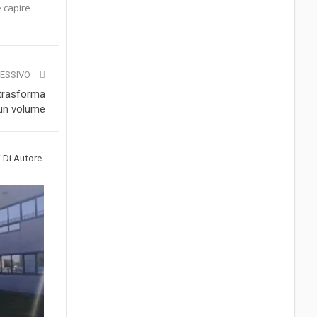
e capire
CESSIVO
 trasforma
 un volume
i Di Autore