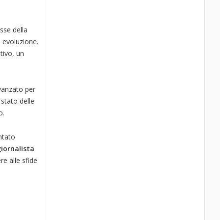
esse della
 evoluzione.
tivo, un
vanzato per
stato delle
o.
ntato
iornalista
e alle sfide