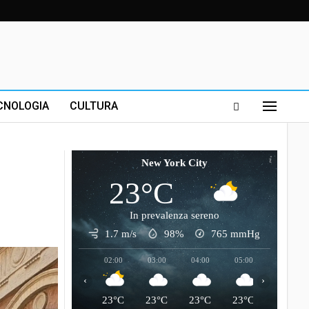
CNOLOGIA
CULTURA
New York City
23°C
In prevalenza sereno
1.7 m/s
98%
765
mmHg
02:00
03:00
04:00
05:00
06:00
‹
›
23°C
23°C
23°C
23°C
23°C