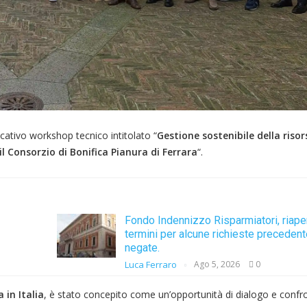
icativo workshop tecnico intitolato “
Gestione sostenibile della risor
 Consorzio di Bonifica Pianura di Ferrara
“.
Fondo Indennizzo Risparmiatori, riape
termini per alcune richieste precede
negate.
Luca Ferraro
Ago 5, 2026
0
in Italia
, è stato concepito come un’opportunità di dialogo e confro