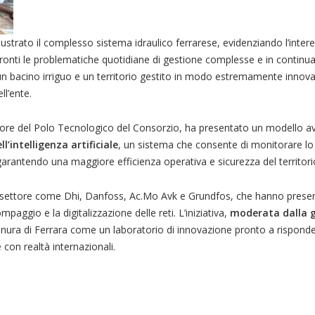
illustrato il complesso sistema idraulico ferrarese, evidenziando l’inter
ronti le problematiche quotidiane di gestione complesse e in continua
n bacino irriguo e un territorio gestito in modo estremamente innova
l’ente.
ttore del Polo Tecnologico del Consorzio, ha presentato un modello a
’intelligenza artificiale
, un sistema che consente di monitorare lo 
 garantendo una maggiore efficienza operativa e sicurezza del territori
l settore come Dhi, Danfoss, Ac.Mo Avk e Grundfos, che hanno prese
mpaggio e la digitalizzazione delle reti. L’iniziativa,
moderata dalla g
anura di Ferrara come un laboratorio di innovazione pronto a risponder
con realtà internazionali.