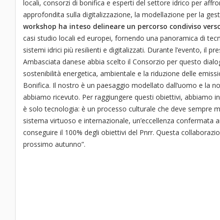
locali, consorzi di bonifica e esperti del settore idrico per aff
approfondita sulla digitalizzazione, la modellazione per la gest
workshop ha inteso delineare un percorso condiviso verso
casi studio locali ed europei, fornendo una panoramica di tecno
sistemi idrici più resilienti e digitalizzati. Durante l’evento, il 
Ambasciata danese abbia scelto il Consorzio per questo dialogo 
sostenibilità energetica, ambientale e la riduzione delle emissi
Bonifica. Il nostro è un paesaggio modellato dall’uomo e la nos
abbiamo ricevuto. Per raggiungere questi obiettivi, abbiamo inv
è solo tecnologia: è un processo culturale che deve sempre me
sistema virtuoso e internazionale, un’eccellenza confermata anc
conseguire il 100% degli obiettivi del Pnrr. Questa collaboraz
prossimo autunno”.