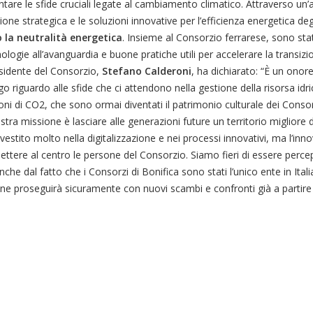
rontare le sfide cruciali legate al cambiamento climatico. Attraverso un’a
ione strategica e le soluzioni innovative per l’efficienza energetica deg
 la neutralità energetica
. Insieme al Consorzio ferrarese, sono stat
logie all’avanguardia e buone pratiche utili per accelerare la transiz
presidente del Consorzio,
Stefano Calderoni
, ha dichiarato: “È un onor
riguardo alle sfide che ci attendono nella gestione della risorsa idric
oni di CO2, che sono ormai diventati il patrimonio culturale dei Consor
tra missione è lasciare alle generazioni future un territorio migliore d
estito molto nella digitalizzazione e nei processi innovativi, ma l’in
ttere al centro le persone del Consorzio. Siamo fieri di essere perce
he dal fatto che i Consorzi di Bonifica sono stati l’unico ente in Itali
ione proseguirà sicuramente con nuovi scambi e confronti già a partire