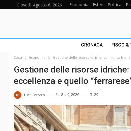
Economia
Esteri
Politica
Pu
Giovedì, Agosto 6, 2026
CRONACA
FISCO &
Casa
Economia
Gestione delle risorse idriche: confronto tra il
Gestione delle risorse idriche:
eccellenza e quello “ferrarese
Su
Giu 9, 2026
29
Luca Ferraro