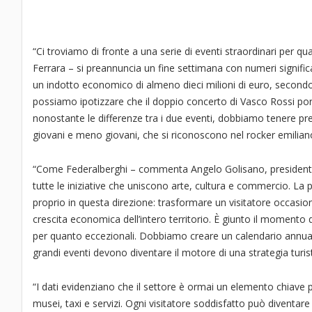
“Ci troviamo di fronte a una serie di eventi straordinari per 
Ferrara – si preannuncia un fine settimana con numeri signifi
un indotto economico di almeno dieci milioni di euro, second
possiamo ipotizzare che il doppio concerto di Vasco Rossi port
nonostante le differenze tra i due eventi, dobbiamo tenere pr
giovani e meno giovani, che si riconoscono nel rocker emilian
“Come Federalberghi – commenta Angelo Golisano, presidente
tutte le iniziative che uniscono arte, cultura e commercio. La p
proprio in questa direzione: trasformare un visitatore occasiona
crescita economica dell’intero territorio. È giunto il momento 
per quanto eccezionali. Dobbiamo creare un calendario annuale
grandi eventi devono diventare il motore di una strategia turi
“I dati evidenziano che il settore è ormai un elemento chiave p
musei, taxi e servizi. Ogni visitatore soddisfatto può diventar