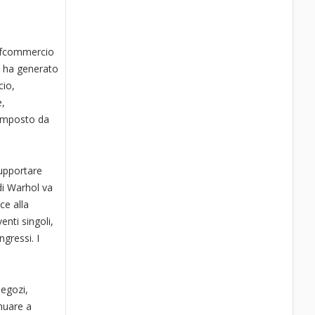
onfcommercio
e ha generato
cio,
e,
composto da
upportare
 di Warhol va
ce alla
enti singoli,
gressi. I
negozi,
inuare a