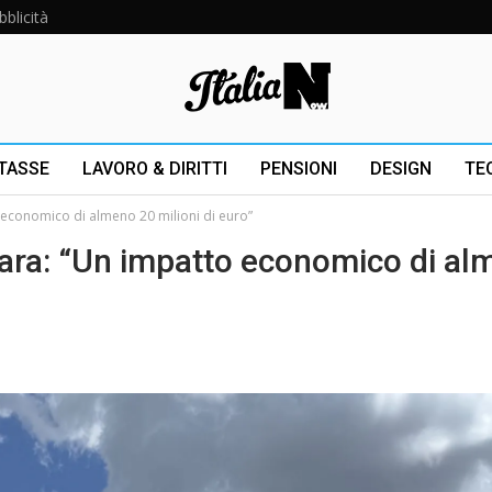
bblicità
 TASSE
LAVORO & DIRITTI
PENSIONI
DESIGN
TE
economico di almeno 20 milioni di euro”
ara: “Un impatto economico di al