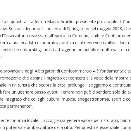
qualità e quantità – afferma Marco Amelio, presidente provinciale di C
cativi. Se consideriamo il concerto di Springsteen del maggio 2023, ch
o l’Osservatorio realizzato all’epoca da Comune, Unife e Confcommer
erà a una ricaduta economica positiva di almeno venti milioni. Inoltr
esente che entrambi gli artisti attraggono un pubblico molto vasto, 
o”.
 provinciale degli Albergatori di Confcommercio – è fondamentale s
romozione che abbina il biglietto dei concerti alla visita della mostra
le in un turista che scopre la città, prolunga il soggiorno e contribuis
di fare un ulteriore passo avanti. Ferrara non può dipendere solo da ev
 integrato che colleghi cultura, musica, enogastronomia, sport e con
stica permanente”.
er l’economia locale. L’accoglienza genera valore per ristoranti, bar, 
e un potenziale ambasciatore della città. Per questo è essenziale cont