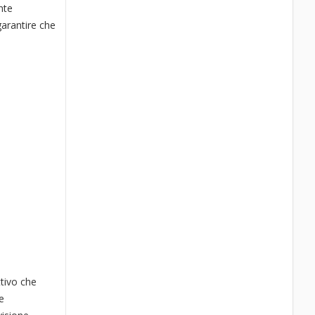
nte
garantire che
ttivo che
e