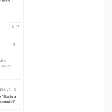
visione
33
ali e
e capire
CESSIVO
“Illustri a
possibili”.