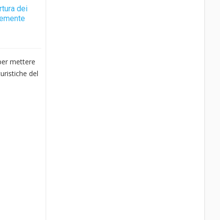
rtura dei
ntemente
 per mettere
uristiche del