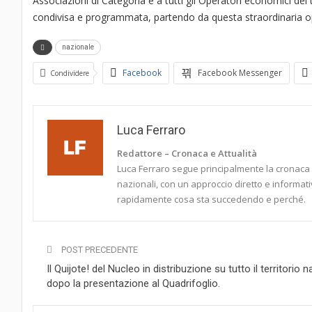
Associazioni di Categoria e a tutti gli Operatori economici del 
condivisa e programmata, partendo da questa straordinaria o
nazionale
Facebook
Facebook Messenger
Condividere
Luca Ferraro
Redattore – Cronaca e Attualità
Luca Ferraro segue principalmente la cronaca it
nazionali, con un approccio diretto e informati
rapidamente cosa sta succedendo e perché.
POST PRECEDENTE
Il Quijote! del Nucleo in distribuzione su tutto il territorio 
dopo la presentazione al Quadrifoglio.