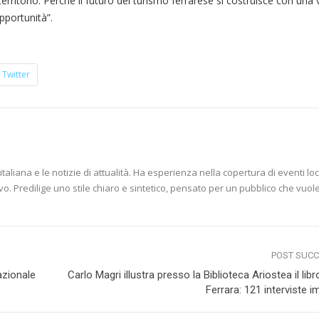
territorio. Perché il futuro del turismo ferrarese si costruisce con una 
pportunità”.
Twitter
aliana e le notizie di attualità. Ha esperienza nella copertura di eventi loc
vo. Predilige uno stile chiaro e sintetico, pensato per un pubblico che vuol
POST SUC
nazionale
Carlo Magri illustra presso la Biblioteca Ariostea il libro 
Ferrara: 121 interviste im