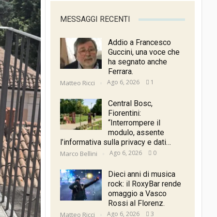
MESSAGGI RECENTI
Addio a Francesco
Guccini, una voce che
ha segnato anche
Ferrara.
Ago 6, 2026
1
Matteo Ricci
Central Bosc,
Fiorentini:
“Interrompere il
modulo, assente
l’informativa sulla privacy e dati…
Ago 6, 2026
0
Marco Bellini
Dieci anni di musica
rock: il RoxyBar rende
omaggio a Vasco
Rossi al Florenz.
Ago 6, 2026
3
Matteo Ricci