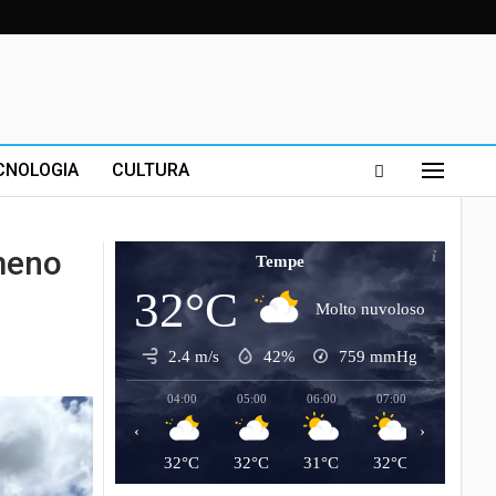
CNOLOGIA
CULTURA
meno
Tempe
32°C
Molto nuvoloso
2.4 m/s
42%
759
mmHg
04:00
05:00
06:00
07:00
08:00
‹
›
32°C
32°C
31°C
32°C
33°C