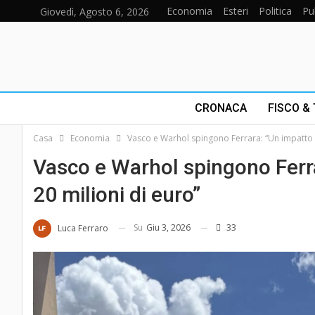
Economia
Esteri
Politica
Pu
Giovedì, Agosto 6, 2026
CRONACA
FISCO &
Casa
Economia
Vasco e Warhol spingono Ferrara: “Un impatto 
Vasco e Warhol spingono Ferr
20 milioni di euro”
Su
Giu 3, 2026
33
Luca Ferraro