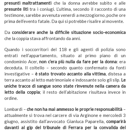
presunti maltrattamenti
che la donna avrebbe subito e alle
presunte liti
tra i coniugi. L’ultima, secondo il racconto di una
testimone, sarebbe avvenuta venerdì a mezzogiorno, poche ore
prima dell’evento fatale. Da qui si potrebbe risalire al movente.
Da
considerare anche la difficile situazione socio-economica
che la coppia stava affrontando da anni.
Quando i soccorritori del 118 e gli agenti di polizia sono
entrati nell’appartamento, situato al primo piano di un
condominio Acer,
non c’era più nulla da fare per la donna
: era
deceduta. Il coltello – secondo quanto confermato da fonti
investigative –
è stato trovato accanto alla vittima
, distesa a
terra accanto al letto matrimoniale e indossante solo gli slip.
Le
uniche tracce di sangue sono state rinvenute nella camera da
letto della coppia
; il resto dell’abitazione risultava invece in
ordine.
Lombardi –
che non ha mai ammesso le proprie responsabilità
–
attualmente si trova nel carcere di via Arginone e mercoledì 3
giugno, assistito dall’avvocato Gianluca Paparella,
comparirà
davanti al gip del tribunale di Ferrara per la convalida del