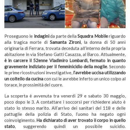
Proseguono le
indagini
da parte della
Squadra Mobile
riguardo
alla tragica morte di
Samanta Zironi
, la donna di 50 anni
originaria di Ferrara, trovata deceduta all’interno della propria
abitazione in via Stefano Gatti Casazza, al Barco. Attualmente,
è in carcere il 52enne Vladimiro Lombardi, fermato in quanto
gravemente indiziato per il femminicidio della moglie
. Secondo
le prime ricostruzioni investigative,
l’avrebbe uccisa utilizzando
un coltello da cucina
con cui le avrebbe inferto un unico colpo al
torace, in prossimità del cuore.
La scoperta è avvenuta tra venerdì 29 e sabato 30 maggio,
poco dopo le 3. A contattare i soccorsi per richiedere aiuto è
stato lo stesso marito. All’arrivo dei sanitari del 118 e delle
pattuglie della polizia di Stato, l’uomo ha negato ogni
coinvolgimento.
Ha dichiarato di aver trovato il corpo in quello
stato
, suggerendo quindi un possibile suicidio.