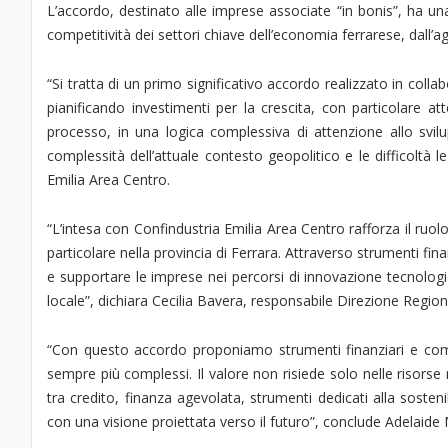
L’accordo, destinato alle imprese associate “in bonis”, ha un
competitività dei settori chiave dell’economia ferrarese, dall’a
“Si tratta di un primo significativo accordo realizzato in col
pianificando investimenti per la crescita, con particolare at
processo, in una logica complessiva di attenzione allo svil
complessità dell’attuale contesto geopolitico e le difficoltà l
Emilia Area Centro.
“L’intesa con Confindustria Emilia Area Centro rafforza il ruolo
particolare nella provincia di Ferrara. Attraverso strumenti fin
e supportare le imprese nei percorsi di innovazione tecnologi
locale”, dichiara Cecilia Bavera, responsabile Direzione Regi
“Con questo accordo proponiamo strumenti finanziari e comp
sempre più complessi. Il valore non risiede solo nelle risorse
tra credito, finanza agevolata, strumenti dedicati alla sosteni
con una visione proiettata verso il futuro”, conclude Adelaid