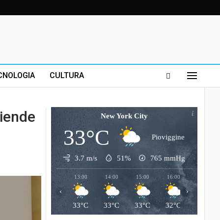
CNOLOGIA
CULTURA
ziende
New York City
33°C
Pioviggine
3.7 m/s
51%
765
mmHg
13:00
14:00
15:00
16:00
17:00
‹
›
33°C
33°C
33°C
32°C
32°C