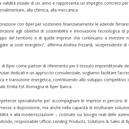
a validità iniziale di un anno e rappresenta un impegno concreto per 
groalimentare, alla chimica, alla meccanica.
laborazione con Bper per sostenere finanziariamente le aziende ferrare
tenzione agli obiettivi di sostenibilità e innovazione tecnologica di 
uppo del territorio e di quelle imprese che continuano a investire 
egate ai costi energetici”, afferma Andrea Pizzardi, vicepresidente di
 di Bper come partner di riferimento per il tessuto imprenditoriale del 
anziari dedicati e un approccio consulenziale, vogliamo facilitare l’acce
ca e transizione energetica, contribuendo allo sviluppo competitivo 
onale Emilia Est-Romagna di Bper Banca.
etenze specialistiche per accompagnare le imprese in percorsi di
 messe a disposizione, ma anche nella capacità di strutturare soluzion
bilità e alla modernizzazione – costruite sui bisogni reali delle azie
e Mondo, responsabile Ufficio Lending Products, Solutions & Sales di 