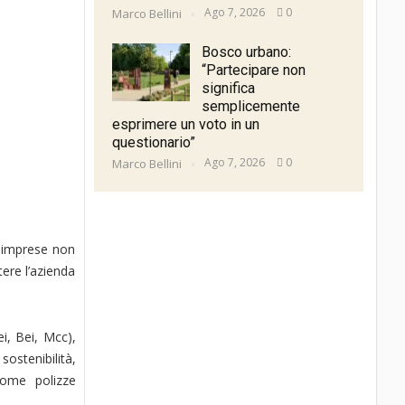
Ago 7, 2026
0
Marco Bellini
Bosco urbano:
“Partecipare non
significa
semplicemente
esprimere un voto in un
questionario”
Ago 7, 2026
0
Marco Bellini
e imprese non
tere l’azienda
i, Bei, Mcc),
ostenibilità,
 come polizze