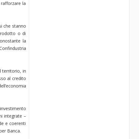
rafforzare la
si che stanno
prodotto o di
nonostante la
 Confindustria
territorio, in
sso al credito
dell’economia
 investimento
i integrate –
nde e coerenti
Bper Banca.