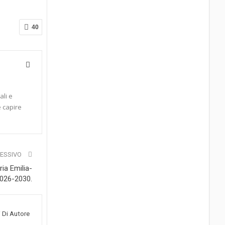
40
ali e
e capire
CESSIVO
ia Emilia-
2026-2030.
i Di Autore