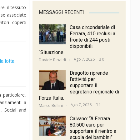
re il tessuto
MESSAGGI RECENTI
rese associate
itori coperti
Casa circondariale di
Ferrara, 410 reclusi a
fronte di 244 posti
disponibili:
“Situazione…
Ago 7, 2026
0
Davide Rinaldi
a lotta
Dragotto riprende
l’attività per
supportare il
segretario regionale di
 particolare,
Forza Italia.
nanziamenti a
Ago 7, 2026
1
Marco Bellini
l, Social and
Calvano: “A Ferrara
80.500 euro per
supportare il rientro a
scuola dei bambini”