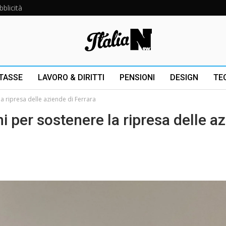
bblicità
 TASSE
LAVORO & DIRITTI
PENSIONI
DESIGN
TE
la ripresa delle aziende di Ferrara
ni per sostenere la ripresa delle a