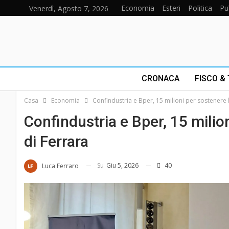
Economia
Esteri
Politica
Pu
Venerdì, Agosto 7, 2026
CRONACA
FISCO &
Casa
Economia
Confindustria e Bper, 15 milioni per sostenere 
Confindustria e Bper, 15 milio
di Ferrara
Su
Giu 5, 2026
40
Luca Ferraro