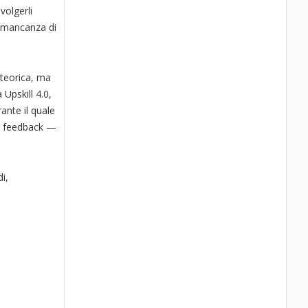
volgerli
a mancanza di
 teorica, ma
 Upskill 4.0,
ante il quale
 di feedback —
i,