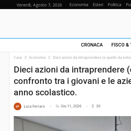
Economia
Esteri
Politica
Pu
Venerdì, Agosto 7, 2026
CRONACA
FISCO &
Casa
Economia
Dieci azioni da intraprendere (e quelle da evita
Dieci azioni da intraprendere 
confronto tra i giovani e le az
anno scolastico.
Su
Giu 11, 2026
30
Luca Ferraro