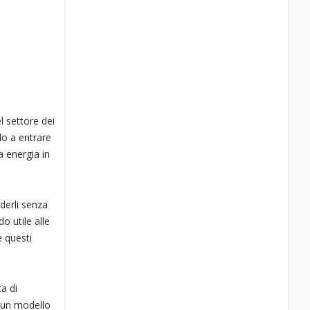
l settore dei
do a entrare
a energia in
derli senza
o utile alle
e questi
a di
e un modello