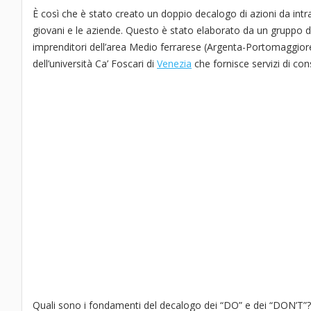
È così che è stato creato un doppio decalogo di azioni da int
giovani e le aziende. Questo è stato elaborato da un gruppo di 
imprenditori dell’area Medio ferrarese (Argenta-Portomaggiore-O
dell’università Ca’ Foscari di
Venezia
che fornisce servizi di co
Quali sono i fondamenti del decalogo dei “DO” e dei “DON’T”? 