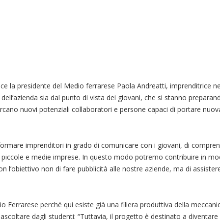
e la presidente del Medio ferrarese Paola Andreatti, imprenditrice ne
 dell’azienda sia dal punto di vista dei giovani, che si stanno preparan
ercano nuovi potenziali collaboratori e persone capaci di portare nuov
rmare imprenditori in grado di comunicare con i giovani, di compren
le piccole e medie imprese. In questo modo potremo contribuire in mod
on l’obiettivo non di fare pubblicità alle nostre aziende, ma di assister
io Ferrarese perché qui esiste già una filiera produttiva della meccanic
 ascoltare dagli studenti: “Tuttavia, il progetto è destinato a diventar