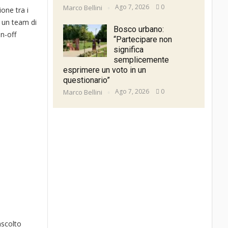
Ago 7, 2026
0
Marco Bellini
one tra i
n un team di
Bosco urbano:
in-off
“Partecipare non
significa
semplicemente
esprimere un voto in un
questionario”
Ago 7, 2026
0
Marco Bellini
ascolto