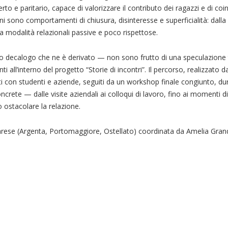
o e paritario, capace di valorizzare il contributo dei ragazzi e di coin
i sono comportamenti di chiusura, disinteresse e superficialità: dall
a modalità relazionali passive e poco rispettose.
pio decalogo che ne è derivato — non sono frutto di una speculazione
all’interno del progetto “Storie di incontri”. Il percorso, realizzato da
ati con studenti e aziende, seguiti da un workshop finale congiunto, dur
oncrete — dalle visite aziendali ai colloqui di lavoro, fino ai momenti
 ostacolare la relazione.
errarese (Argenta, Portomaggiore, Ostellato) coordinata da Amelia Grand