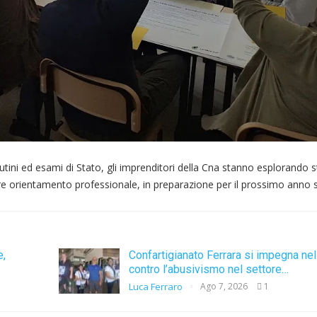
rutini ed esami di Stato, gli imprenditori della Cna stanno esplorando 
rnire orientamento professionale, in preparazione per il prossimo anno 
e,
Confartigianato Ferrara si impegna nell
contro l’abusivismo nel settore…
Luca Ferraro
Ago 7, 2026
1