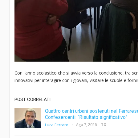
Con l’anno scolastico che si avvia verso la conclusione, tra sc
innovativi per interagire con i giovani, visitare le scuole e fo
POST CORRELATI
Quattro centri urbani sostenuti nel Ferrares
Confesercenti: “Risultato significativo”
Luca Ferraro
Ago 7, 2026
0