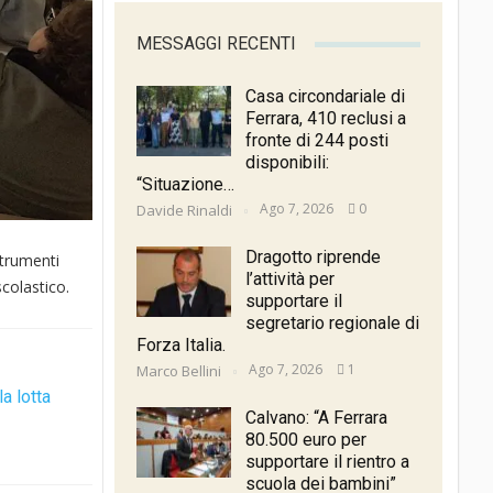
MESSAGGI RECENTI
Casa circondariale di
Ferrara, 410 reclusi a
fronte di 244 posti
disponibili:
“Situazione…
Ago 7, 2026
0
Davide Rinaldi
Dragotto riprende
strumenti
l’attività per
scolastico.
supportare il
segretario regionale di
Forza Italia.
Ago 7, 2026
1
Marco Bellini
a lotta
Calvano: “A Ferrara
80.500 euro per
supportare il rientro a
scuola dei bambini”