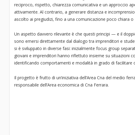
reciproco, rispetto, chiarezza comunicativa e un approccio apert
attivamente. Al contrario, a generare distanza e incomprension
ascolto ai pregiudizi, fino a una comunicazione poco chiara o 
Un aspetto davvero rilevante è che questi principi — e il dop
sono emersi direttamente dal dialogo tra imprenditori e studenti 
si è sviluppato in diverse fasi: inizialmente focus group separ
giovani e imprenditori hanno riflettuto insieme su situazioni c
identificando comportamenti e modalità in grado di facilitare o
Il progetto è frutto di un’iniziativa dell’Area Cna del medio f
responsabile dell’Area economica di Cna Ferrara.