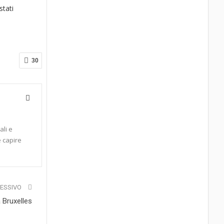
stati
30
ali e
e capire
CESSIVO
 Bruxelles