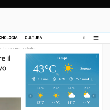
CNOLOGIA
CULTURA
er il nuovo anno scolastico.
e il
Tempe
43°C
ovo
Sereno
3.1 m/s
18%
757
mmHg
14:00
15:00
16:00
17:00
18:00
‹
›
43°C
44°C
44°C
44°C
43°C